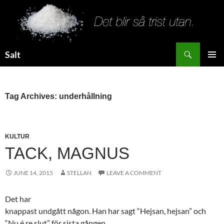
Search
Salt
SKIP
PRIMAR
TO
MENU
CONTENT
Tag Archives: underhållning
KULTUR
TACK, MAGNUS
JUNE 14, 2015
STELLAN
LEAVE A COMMENT
Det har
knappast undgått någon. Han har sagt “Hejsan, hejsan” och
“Nu é re slut” för sista gången.