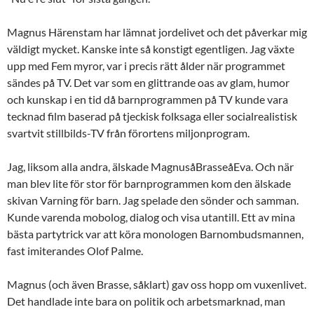
Magnus Härenstam har lämnat jordelivet och det påverkar mig
väldigt mycket. Kanske inte så konstigt egentligen. Jag växte
upp med Fem myror, var i precis rätt ålder när programmet
sändes på TV. Det var som en glittrande oas av glam, humor
och kunskap i en tid då barnprogrammen på TV kunde vara
tecknad film baserad på tjeckisk folksaga eller socialrealistisk
svartvit stillbilds-TV från förortens miljonprogram.
Jag, liksom alla andra, älskade MagnusåBrasseåEva. Och när
man blev lite för stor för barnprogrammen kom den älskade
skivan Varning för barn. Jag spelade den sönder och samman.
Kunde varenda mobolog, dialog och visa utantill. Ett av mina
bästa partytrick var att köra monologen Barnombudsmannen,
fast imiterandes Olof Palme.
Magnus (och även Brasse, såklart) gav oss hopp om vuxenlivet.
Det handlade inte bara on politik och arbetsmarknad, man