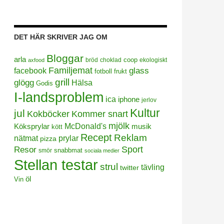
DET HÄR SKRIVER JAG OM
Bloggar
arla
coop
bröd
choklad
ekologiskt
axfood
Familjemat
facebook
glass
frukt
fotboll
grill
glögg
Hälsa
Godis
I-landsproblem
ica
iphone
jerlov
Kultur
jul
Kokböcker
Kommer snart
mjölk
Köksprylar
McDonald's
musik
kött
Recept
Reklam
prylar
nätmat
pizza
Sport
Resor
smör
snabbmat
sociala medier
Stellan testar
strul
tävling
twitter
öl
Vin