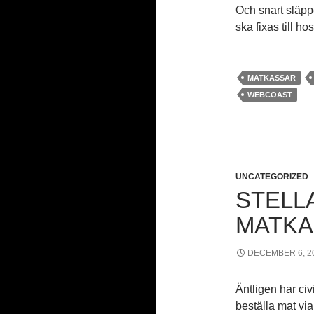
Och snart släpper
ska fixas till h
MATKASSAR
WEBCOAST
UNCATEGORIZED
STELL
MATKA
DECEMBER 6, 2
Äntligen har civ
beställa mat via