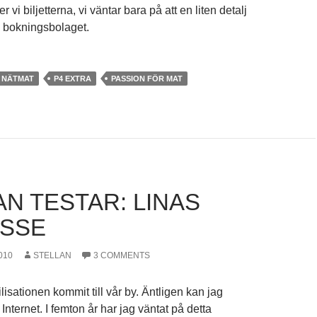
 vi biljetterna, vi väntar bara på att en liten detalj
os bokningsbolaget.
NÄTMAT
P4 EXTRA
PASSION FÖR MAT
AN TESTAR: LINAS
SSE
010
STELLAN
3 COMMENTS
ilisationen kommit till vår by. Äntligen kan jag
 Internet. I femton år har jag väntat på detta