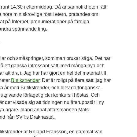
runt 14.30 i eftermiddag. Då är sannolikheten rätt
få höra min skrovliga röst i etern, pratandes om
at på Internet, prenumerationer på färdiga
andra spännande ting.
?
llar och småspringer, som man brukar säga. Det här
 på ett ganska intressant sätt, med många nya och
att dra i. Jag har har gjort en hel del material till
heter
Butikstrender
. Det är roligt på flera sätt: jag har
ra år med Butikstrender, och blev därför ganska
utgivande förlaget gick i konkurs i höstas. Och
r det visade sig att tidningen nu återuppstår i ny
ya ägare, bland annat affärsmannen Mats
nd från SVT:s Draknästet.
tikstrender är Roland Fransson, en gammal vän