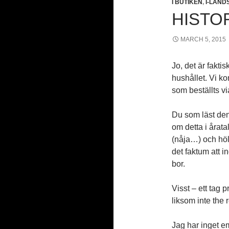
I BUTIKEN
,
I-LAN
HISTO
MARCH 5, 2015
Jo, det är faktis
hushållet. Vi k
som beställts vi
Du som läst den 
om detta i årata
(nåja…) och höl
det faktum att i
bor.
Visst – ett tag
liksom inte the r
Jag har inget em