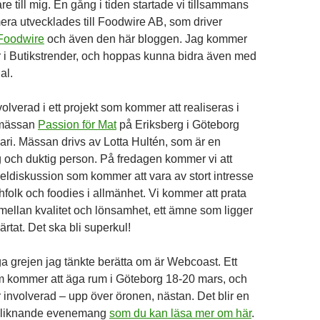
 till mig. En gång i tiden startade vi tillsammans
ra utvecklades till Foodwire AB, som driver
Foodwire
och även den här bloggen. Jag kommer
ör i Butikstrender, och hoppas kunna bidra även med
al.
olverad i ett projekt som kommer att realiseras i
mässan
Passion för Mat
på Eriksberg i Göteborg
ari. Mässan drivs av Lotta Hultén, som är en
tig och duktig person. På fredagen kommer vi att
ldiskussion som kommer att vara av stort intresse
hfolk och foodies i allmänhet. Vi kommer att prata
ellan kvalitet och lönsamhet, ett ämne som ligger
rtat. Det ska bli superkul!
ga grejen jag tänkte berätta om är Webcoast. Ett
kommer att äga rum i Göteborg 18-20 mars, och
 involverad – upp över öronen, nästan. Det blir en
nsliknande evenemang
som du kan läsa mer om här
.