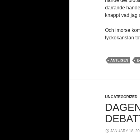
hände det plöts
darrande händer
knappt vad jag s
Och imorse kom 
lyckokänslan tota
ÄNTLIGEN
E
UNCATEGORIZED
DAGEN
DEBAT
JANUARY 18, 20