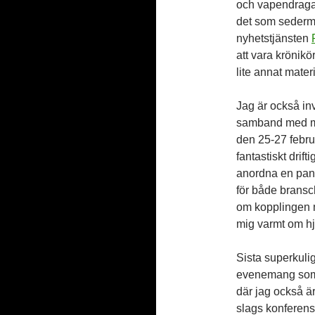
och vapendragare
det som sederme
nyhetstjänsten
att vara krönik
lite annat materi
Jag är också inv
samband med 
den 25-27 febru
fantastiskt drif
anordna en pane
för både bransc
om kopplingen m
mig varmt om hjä
Sista superkuli
evenemang som 
där jag också är
slags konfere