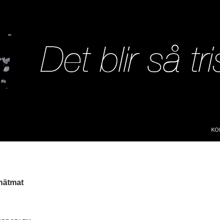
SK
KO
nätmat