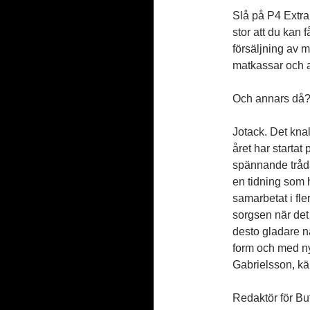
Slå på P4 Extra 
stor att du kan 
försäljning av m
matkassar och 
Och annars då
Jotack. Det kna
året har startat
spännande trådar 
en tidning som 
samarbetat i fle
sorgsen när det 
desto gladare nä
form och med n
Gabrielsson, kä
Redaktör för Bu