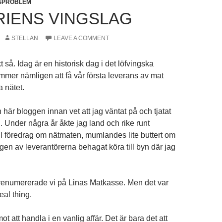
DSPROBLEM
RIENS VINGSLAG
STELLAN
LEAVE A COMMENT
kt så. Idag är en historisk dag i det löfvingska
ommer nämligen att få vår första leverans av mat
a nätet.
här bloggen innan vet att jag väntat på och tjatat
l. Under några år åkte jag land och rike runt
l föredrag om nätmaten, mumlandes lite buttert om
ngen av leverantörerna behagat köra till byn där jag
 prenumererade vi på Linas Matkasse. Men det var
eal thing.
ot att handla i en vanlig affär. Det är bara det att