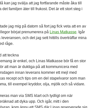
å kan jag svälja att jag fortfarande måste åka till
det familjen äter till frukost. Det är ett stort steg i
tade jag mig på datorn så fort jag fick veta att en av
ollegor börjat prenumerera på
Linas Matkasse
. Igår
a leveransen, och det jag sett hittills överträffar mina
ed råge.
 att teckna
nnemang är enkel, och Linas Matkasse bör få en stor
för att man är duktiga på att kommunicera med
orsdagen innan leverans kommer ett mejl med
s recept och tips om en del stapelvaror som man
a, till exempel kryddor, olja, mjölk och så vidare.
eras man via SMS klart och tydligt om när
räknad att dyka upp. Och igår, mitt i den
öyran, kom ännu ett SMS där Linas reserverade sig