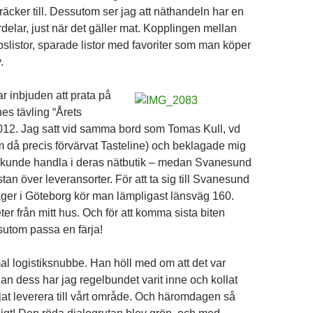
t räcker till. Dessutom ser jag att näthandeln har en
delar, just när det gäller mat. Kopplingen mellan
pslistor, sparade listor med favoriter som man köper
.
r inbjuden att prata på
nes tävling “Årets
2. Jag satt vid samma bord som Tomas Kull, vd
 då precis förvärvat Tasteline) och beklagade mig
te kunde handla i deras nätbutik – medan Svanesund
tan över leveransorter. För att ta sig till Svanesund
ger i Göteborg kör man lämpligast länsväg 160.
r från mitt hus. Och för att komma sista biten
utom passa en färja!
 logistiksnubbe. Han höll med om att det var
an dess har jag regelbundet varit inne och kollat
t leverera till vårt område. Och häromdagen så