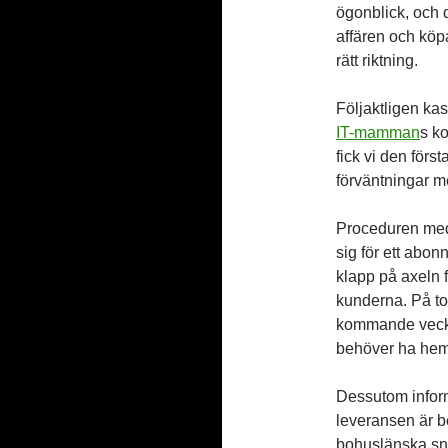
ögonblick, och d
affären och köpa 
rätt riktning.
Följaktligen kas
IT-mamman
s k
fick vi den först
förväntningar m
Proceduren med
sig för ett abo
klapp på axeln 
kunderna. På t
kommande vecka
behöver ha hemm
Dessutom inform
leveransen är be
bohuslänska sn