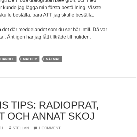
ligt! Den röda dialogrutan blev grön, och med
 kunde jag lägga min första beställning. Visste
kulle beställa, bara ATT jag skulle beställa.
det där meddelandet som du ser här intill. Då var
l. Äntligen har jag fått tillträde till nutiden.
-HANDEL
MATHEM
NÄTMAT
S TIPS: RADIOPRAT,
T OCH ANNAT SKOJ
11
STELLAN
1 COMMENT