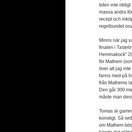
tiden inte riktig
massa andra för
recept och inkö
regelbundet osv
Minns när jag va
finalen i Tasteli
Hemmakock” 201
för Mathem (som
över att jag in
fanns med på lis
från Mathems la
Den går 300 mete
måste man dess
Tomas är gammal
konstigt. Så sed
om Mathem börja