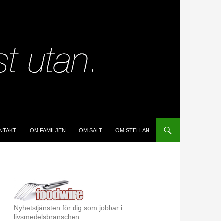
IP TO CONTENT
NTAKT
OM FAMILJEN
OM SALT
OM STELLAN
Nyhetstjänsten för dig som jobbar i
livsmedelsbranschen.