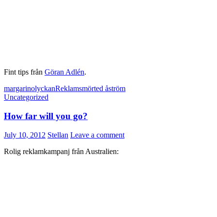
Fint tips från
Göran Adlén
.
margarin
olyckan
Reklam
smör
ted åström
Uncategorized
How far will you go?
July 10, 2012
Stellan
Leave a comment
Rolig reklamkampanj från Australien: