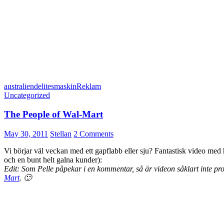
australien
delites
maskin
Reklam
Uncategorized
The People of Wal-Mart
May 30, 2011
Stellan
2 Comments
Vi börjar väl veckan med ett gapflabb eller sju? Fantastisk video med
och en bunt helt galna kunder):
Edit: Som Pelle påpekar i en kommentar, så är videon såklart inte pr
Mart
. 🙂