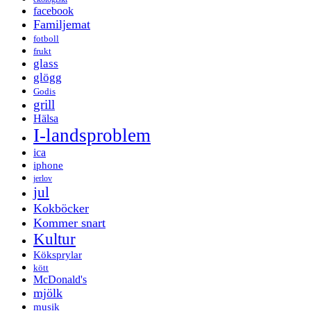
facebook
Familjemat
fotboll
frukt
glass
glögg
Godis
grill
Hälsa
I-landsproblem
ica
iphone
jerlov
jul
Kokböcker
Kommer snart
Kultur
Köksprylar
kött
McDonald's
mjölk
musik