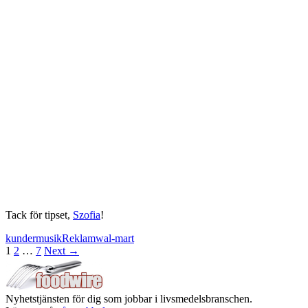
Tack för tipset,
Szofia
!
kunder
musik
Reklam
wal-mart
Posts
1
2
…
7
Next →
navigation
Nyhetstjänsten för dig som jobbar i livsmedelsbranschen.