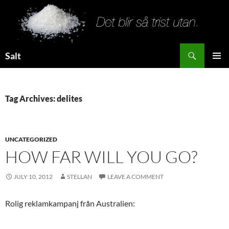
Search
Salt
SKIP
PRIMAR
TO
MENU
CONTENT
Tag Archives: delites
UNCATEGORIZED
HOW FAR WILL YOU GO?
JULY 10, 2012
STELLAN
LEAVE A COMMENT
Rolig reklamkampanj från Australien: