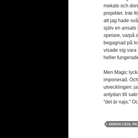
mekats och donat
projektet. Inte f
att jag hade svår
själv en ansats
spelare, varpå d
begagnad på lop
visade sig vara 
heller fungerad
Men Magic lyckad
imponerad. Och l
utvecklingen: j
antydan till s
“det är najs.” O
DENON CEOL PI