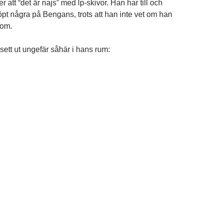
 att “det är najs” med lp-skivor. Han har till och
öpt några på Bengans, trots att han inte vet om han
dom.
sett ut ungefär såhär i hans rum: