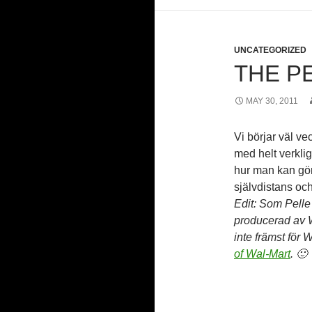
UNCATEGORIZED
THE P
MAY 30, 2011
Vi börjar väl ve
med helt verkli
hur man kan gör
självdistans och
Edit: Som Pelle
producerad av W
inte främst för 
of Wal-Mart
. 🙂