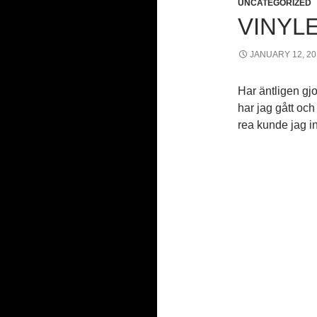
UNCATEGORIZED
VINYL
JANUARY 12, 20
Har äntligen gjor
har jag gått och
rea kunde jag in