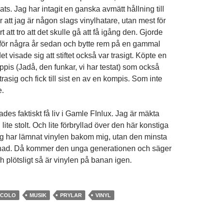
s. Jag har intagit en ganska avmätt hållning till
ör att jag är någon slags vinylhatare, utan mest för
t att tro att det skulle gå att få igång den. Gjorde
 för några år sedan och bytte rem på en gammal
et visade sig att stiftet också var trasigt. Köpte en
pis (Jadå, den funkar, vi har testat) som också
trasig och fick till sist en av en kompis. Som inte
e.
es faktiskt få liv i Gamle FInlux. Jag är mäkta
ite stolt. Och lite förbryllad över den här konstiga
ag har lämnat vinylen bakom mig, utan den minsta
aknad. Då kommer den unga generationen och säger
ch plötsligt så är vinylen på banan igen.
CCOLO
MUSIK
PRYLAR
VINYL