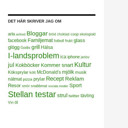
DET HÄR SKRIVER JAG OM
Bloggar
arla
coop
bröd
choklad
ekologiskt
axfood
Familjemat
facebook
glass
frukt
fotboll
grill
glögg
Hälsa
Godis
I-landsproblem
ica
iphone
jerlov
Kultur
jul
Kokböcker
Kommer snart
mjölk
Köksprylar
McDonald's
musik
kött
Recept
Reklam
prylar
nätmat
pizza
Sport
Resor
smör
snabbmat
sociala medier
Stellan testar
strul
tävling
twitter
öl
Vin