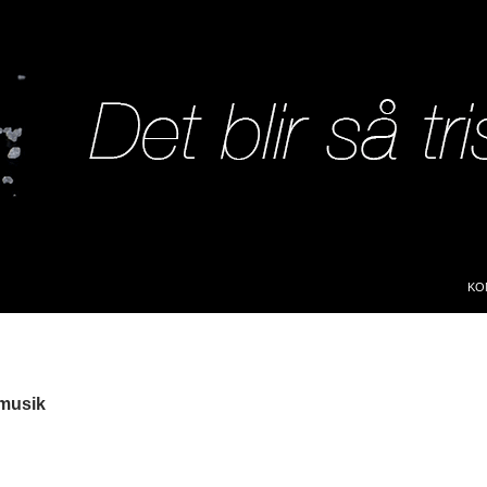
SK
KO
 musik