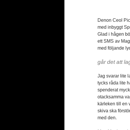
Denon Ceol Picc
med inbyggt Spot
Glad i hågen bör
ett SMS av Magic
med följande ly
går det att l
Jag svarar lite
tycks råda lite h
spenderat mycke
otacksamma vare
kärleken till en
skiva ska förstö
med den.