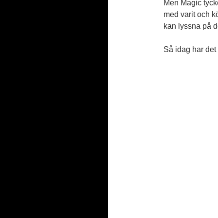
Men Magic tycker
med varit och k
kan lyssna på 
Så idag har det 