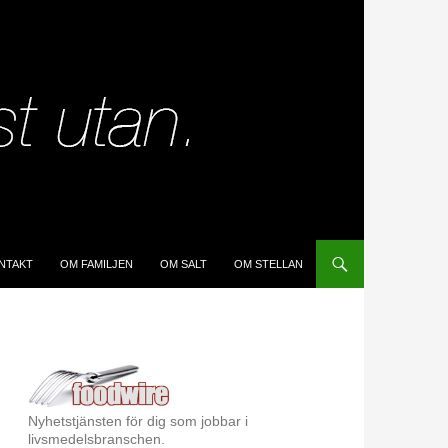
IP TO CONTENT
NTAKT
OM FAMILJEN
OM SALT
OM STELLAN
Nyhetstjänsten för dig som jobbar i
livsmedelsbranschen.