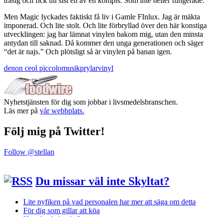
trasig och fick till sist en av en kompis. Som inte heller fungerade.
Men Magic lyckades faktiskt få liv i Gamle FInlux. Jag är mäkta
imponerad. Och lite stolt. Och lite förbryllad över den här konstiga
utvecklingen: jag har lämnat vinylen bakom mig, utan den minsta
antydan till saknad. Då kommer den unga generationen och säger
“det är najs.” Och plötsligt så är vinylen på banan igen.
denon ceol piccolo
musik
prylar
vinyl
Nyhetstjänsten för dig som jobbar i livsmedelsbranschen.
Läs mer på
vår webbplats.
Följ mig på Twitter!
Follow @stellan
Du missar väl inte Skyltat?
Lite nyfiken på vad personalen har mer att säga om detta
För dig som gillar att köa