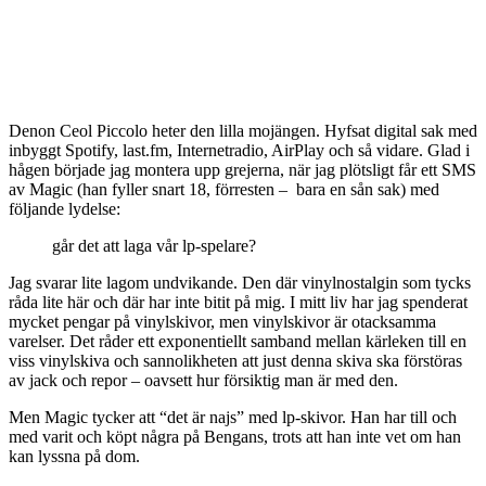
Denon Ceol Piccolo heter den lilla mojängen. Hyfsat digital sak med
inbyggt Spotify, last.fm, Internetradio, AirPlay och så vidare. Glad i
hågen började jag montera upp grejerna, när jag plötsligt får ett SMS
av Magic (han fyller snart 18, förresten – bara en sån sak) med
följande lydelse:
går det att laga vår lp-spelare?
Jag svarar lite lagom undvikande. Den där vinylnostalgin som tycks
råda lite här och där har inte bitit på mig. I mitt liv har jag spenderat
mycket pengar på vinylskivor, men vinylskivor är otacksamma
varelser. Det råder ett exponentiellt samband mellan kärleken till en
viss vinylskiva och sannolikheten att just denna skiva ska förstöras
av jack och repor – oavsett hur försiktig man är med den.
Men Magic tycker att “det är najs” med lp-skivor. Han har till och
med varit och köpt några på Bengans, trots att han inte vet om han
kan lyssna på dom.