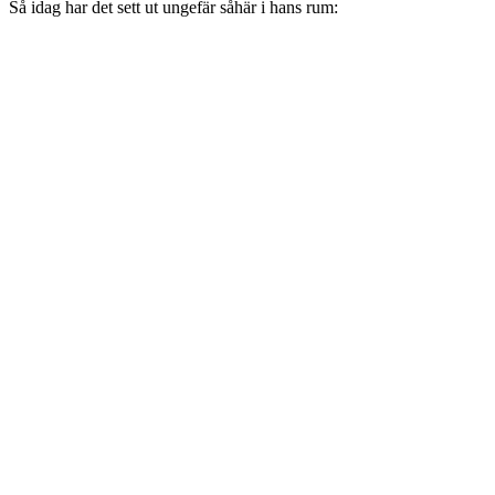
Så idag har det sett ut ungefär såhär i hans rum: