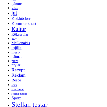
iphone
jerlov
jul
Kokböcker
Kommer snart
Kultur
Köksprylar
kött
McDonald's
mjölk
musik
nätmat
pizza
prylar
Recept
Reklam
Resor
smör
snabbmat
sociala medier
Sport
Stellan testar