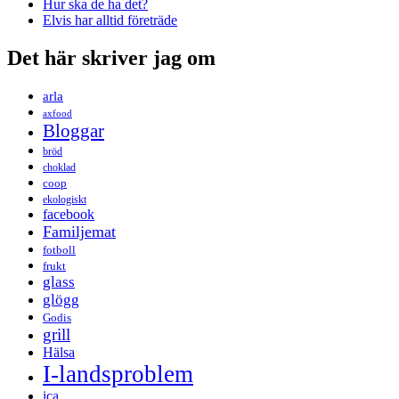
Hur ska de ha det?
Elvis har alltid företräde
Det här skriver jag om
arla
axfood
Bloggar
bröd
choklad
coop
ekologiskt
facebook
Familjemat
fotboll
frukt
glass
glögg
Godis
grill
Hälsa
I-landsproblem
ica