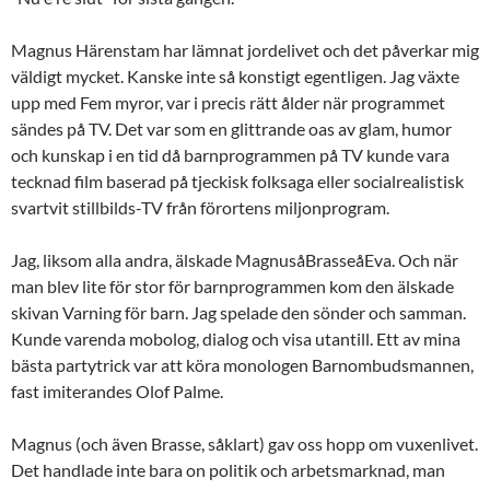
Magnus Härenstam har lämnat jordelivet och det påverkar mig
väldigt mycket. Kanske inte så konstigt egentligen. Jag växte
upp med Fem myror, var i precis rätt ålder när programmet
sändes på TV. Det var som en glittrande oas av glam, humor
och kunskap i en tid då barnprogrammen på TV kunde vara
tecknad film baserad på tjeckisk folksaga eller socialrealistisk
svartvit stillbilds-TV från förortens miljonprogram.
Jag, liksom alla andra, älskade MagnusåBrasseåEva. Och när
man blev lite för stor för barnprogrammen kom den älskade
skivan Varning för barn. Jag spelade den sönder och samman.
Kunde varenda mobolog, dialog och visa utantill. Ett av mina
bästa partytrick var att köra monologen Barnombudsmannen,
fast imiterandes Olof Palme.
Magnus (och även Brasse, såklart) gav oss hopp om vuxenlivet.
Det handlade inte bara on politik och arbetsmarknad, man