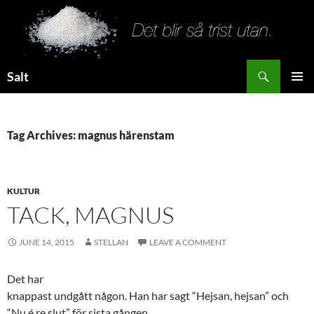
Search
Salt
SKIP
PRIMAR
TO
MENU
CONTENT
Tag Archives: magnus härenstam
KULTUR
TACK, MAGNUS
JUNE 14, 2015
STELLAN
LEAVE A COMMENT
Det har
knappast undgått någon. Han har sagt “Hejsan, hejsan” och
“Nu é re slut” för sista gången.