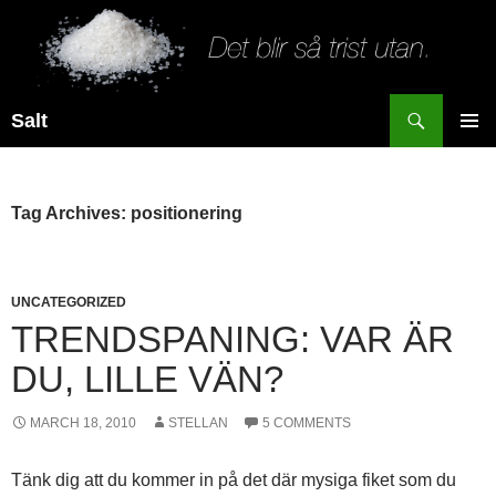
Search
Salt
SKIP
PRIMAR
TO
MENU
CONTENT
Tag Archives: positionering
UNCATEGORIZED
TRENDSPANING: VAR ÄR
DU, LILLE VÄN?
MARCH 18, 2010
STELLAN
5 COMMENTS
Tänk dig att du kommer in på det där mysiga fiket som du