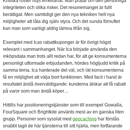
Kritiska röster höjs emellanåt. Man pratar om den personliga
integriteten och olika risker. Det resonemanget är fullt
berättigat. Men samtidigt ger den nya tekniken helt nya
möjligheter att låta dig själv styra. Och det sunda förnuftet
kan man som vanligt aldrig lämna ifrån sig.
Exemplet med Icas rabattkuponger är för övrigt högst
relevant i sammanhanget. När Ica började använda den
inköpsdata man trots allt redan har, för att ge konsumenterna
personligt utformade erbjudanden, hördes högljudd kritik på
samma tema. Ica hanterade det väl, och lät konsumenterna
få en möjlighet att välja bort funktionen. Med facit i hand är
resultatet ändå överväldigande: kunderna älskar att få rabatt
på varor som man ändå köper…
Hittills har positioneringstjänster som till exempel Gowalla,
FourSquare och Brightkite använts mest av en ganska liten
grupp. Personer som sysslat med
geocaching
har förstås
snabbt tagit de här tjänsterna till sitt hjärta, men fortfarande