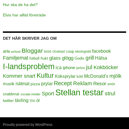
Hur ska de ha det?
Elvis har alltid företräde
DET HÄR SKRIVER JAG OM
Bloggar
facebook
arla
coop
bröd
choklad
ekologiskt
axfood
grill
Familjemat
glass
glögg
Hälsa
frukt
Godis
fotboll
I-landsproblem
jul
Kokböcker
ica
iphone
jerlov
Kultur
Kommer snart
mjölk
Köksprylar
McDonald's
kött
Recept
Reklam
prylar
Resor
musik
nätmat
pizza
smör
Stellan testar
strul
Sport
snabbmat
sociala medier
tävling
öl
twitter
Vin
Proudly powered by WordPress