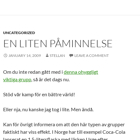
UNCATEGORIZED
EN LITEN PÅMINNELSE
JANUARY 14, 2009
STELLAN
LEAVE A COMMENT
Om du inte redan gått med i
denna ohyggligt
viktiga grupp
, så är det dags nu.
Stöd vår kamp för en bättre värld!
Eller nja, nu kanske jag tog i lite. Men ändå.
Kan för övrigt informera om att den här typen av grupper
faktiskt har viss effekt. I Norge har till exempel Coca-Cola
lanserat en 1,5-litersflaska med läsken Urge efter