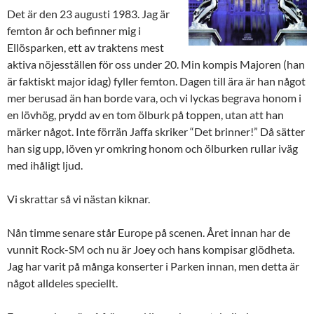
Det är den 23 augusti 1983. Jag är
femton år och befinner mig i
Ellösparken, ett av traktens mest
aktiva nöjesställen för oss under 20. Min kompis Majoren (han
är faktiskt major idag) fyller femton. Dagen till ära är han något
mer berusad än han borde vara, och vi lyckas begrava honom i
en lövhög, prydd av en tom ölburk på toppen, utan att han
märker något. Inte förrän Jaffa skriker “Det brinner!” Då sätter
han sig upp, löven yr omkring honom och ölburken rullar iväg
med ihåligt ljud.
Vi skrattar så vi nästan kiknar.
Nån timme senare står Europe på scenen. Året innan har de
vunnit Rock-SM och nu är Joey och hans kompisar glödheta.
Jag har varit på många konserter i Parken innan, men detta är
något alldeles speciellt.