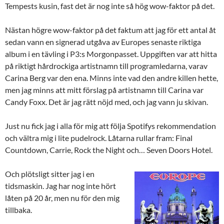
Tempests kusin, fast det är nog inte så hög wow-faktor på det.
Nästan högre wow-faktor på det faktum att jag för ett antal åt
sedan vann en signerad utgåva av Europes senaste riktiga
album i en tävling i P3:s Morgonpasset. Uppgiften var att hitta
på riktigt hårdrockiga artistnamn till programledarna, varav
Carina Berg var den ena. Minns inte vad den andre killen hette,
men jag minns att mitt förslag på artistnamn till Carina var
Candy Foxx. Det är jag rätt nöjd med, och jag vann ju skivan.
Just nu fick jag i alla för mig att följa Spotifys rekommendation
och vältra mig i lite pudelrock. Låtarna rullar fram: Final
Countdown, Carrie, Rock the Night och… Seven Doors Hotel.
Och plötsligt sitter jag i en
tidsmaskin. Jag har nog inte hört
låten på 20 år, men nu för den mig
tillbaka.