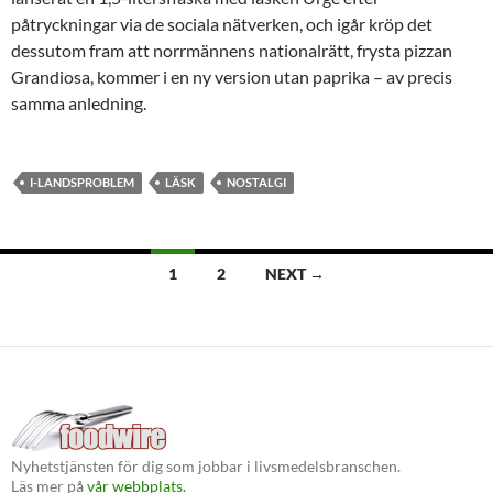
påtryckningar via de sociala nätverken, och igår kröp det
dessutom fram att norrmännens nationalrätt, frysta pizzan
Grandiosa, kommer i en ny version utan paprika – av precis
samma anledning.
I-LANDSPROBLEM
LÄSK
NOSTALGI
Posts
1
2
NEXT →
navigation
Nyhetstjänsten för dig som jobbar i livsmedelsbranschen.
Läs mer på
vår webbplats.