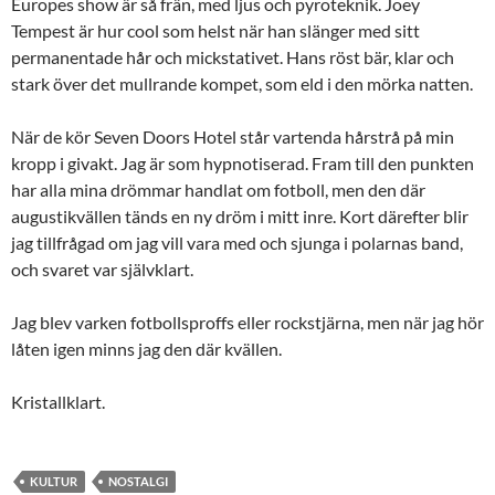
Europes show är så frän, med ljus och pyroteknik. Joey
Tempest är hur cool som helst när han slänger med sitt
permanentade hår och mickstativet. Hans röst bär, klar och
stark över det mullrande kompet, som eld i den mörka natten.
När de kör Seven Doors Hotel står vartenda hårstrå på min
kropp i givakt. Jag är som hypnotiserad. Fram till den punkten
har alla mina drömmar handlat om fotboll, men den där
augustikvällen tänds en ny dröm i mitt inre. Kort därefter blir
jag tillfrågad om jag vill vara med och sjunga i polarnas band,
och svaret var självklart.
Jag blev varken fotbollsproffs eller rockstjärna, men när jag hör
låten igen minns jag den där kvällen.
Kristallklart.
KULTUR
NOSTALGI