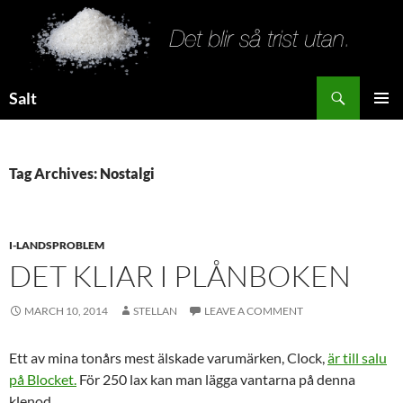
Search
Salt
SKIP
PRIMAR
TO
MENU
CONTENT
Tag Archives: Nostalgi
I-LANDSPROBLEM
DET KLIAR I PLÅNBOKEN
MARCH 10, 2014
STELLAN
LEAVE A COMMENT
Ett av mina tonårs mest älskade varumärken, Clock,
är till salu
på Blocket.
För 250 lax kan man lägga vantarna på denna
klenod.