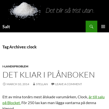
Search
Salt
SKIP
PRIMAR
TO
MENU
CONTENT
Tag Archives: clock
I-LANDSPROBLEM
DET KLIAR I PLÅNBOKEN
MARCH 10, 2014
STELLAN
LEAVE A COMMENT
Ett av mina tonårs mest älskade varumärken, Clock,
är till salu
på Blocket.
För 250 lax kan man lägga vantarna på denna
klenod.