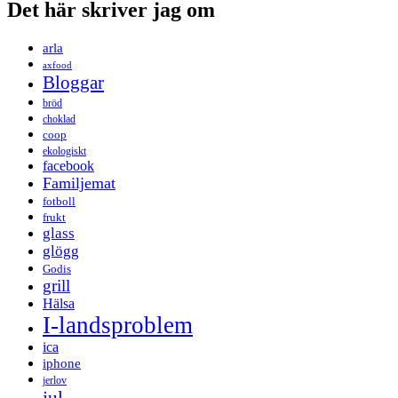
Det här skriver jag om
arla
axfood
Bloggar
bröd
choklad
coop
ekologiskt
facebook
Familjemat
fotboll
frukt
glass
glögg
Godis
grill
Hälsa
I-landsproblem
ica
iphone
jerlov
jul