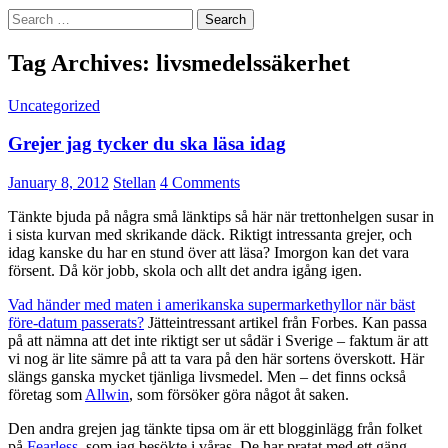
Search
for:
Tag Archives: livsmedelssäkerhet
Uncategorized
Grejer jag tycker du ska läsa idag
January 8, 2012
Stellan
4 Comments
Tänkte bjuda på några små länktips så här när trettonhelgen susar in
i sista kurvan med skrikande däck. Riktigt intressanta grejer, och
idag kanske du har en stund över att läsa? Imorgon kan det vara
försent. Då kör jobb, skola och allt det andra igång igen.
Vad händer med maten i amerikanska supermarkethyllor när bäst
före-datum passerats?
Jätteintressant artikel från Forbes. Kan passa
på att nämna att det inte riktigt ser ut sådär i Sverige – faktum är att
vi nog är lite sämre på att ta vara på den här sortens överskott. Här
slängs ganska mycket tjänliga livsmedel. Men – det finns också
företag som
Allwin
, som försöker göra något åt saken.
Den andra grejen jag tänkte tipsa om är ett blogginlägg från folket
på
Fearless
, som jag besökte i våras. De har pratat med ett gäng