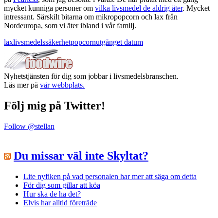
mycket kunniga personer om
vilka livsmedel de aldrig äter
. Mycket
intressant. Särskilt bitarna om mikropopcorn och lax från
Nordeuropa, som vi äter ibland i vår familj.
lax
livsmedelssäkerhet
popcorn
utgånget datum
Nyhetstjänsten för dig som jobbar i livsmedelsbranschen.
Läs mer på
vår webbplats.
Följ mig på Twitter!
Follow @stellan
Du missar väl inte Skyltat?
Lite nyfiken på vad personalen har mer att säga om detta
För dig som gillar att köa
Hur ska de ha det?
Elvis har alltid företräde