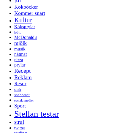
Kokböcker
Kommer snart
Kultur
Köksprylar
kött
McDonald's
mjölk
musik
nätmat
pizza
prylar
Recept
Reklam
Resor
smör
snabbmat
sociala medier
Sport
Stellan testar
strul
twitter