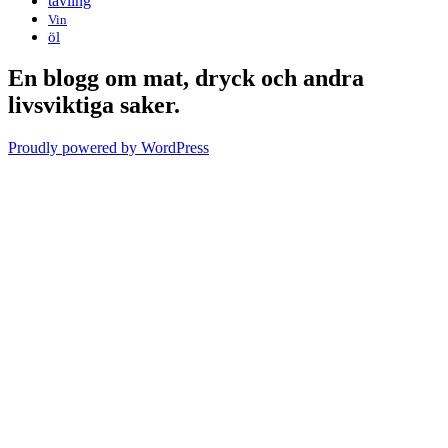
tävling
Vin
öl
En blogg om mat, dryck och andra
livsviktiga saker.
Proudly powered by WordPress