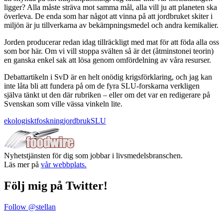
ligger? Alla måste sträva mot samma mål, alla vill ju att planeten ska
överleva. De enda som har något att vinna på att jordbruket skiter i
miljön är ju tillverkarna av bekämpningsmedel och andra kemikalier.
Jorden producerar redan idag tillräckligt med mat för att föda alla oss
som bor här. Om vi vill stoppa svälten så är det (åtminstonei teorin)
en ganska enkel sak att lösa genom omfördelning av våra resurser.
Debattartikeln i SvD är en helt onödig krigsförklaring, och jag kan
inte låta bli att fundera på om de fyra SLU-forskarna verkligen
själva tänkt ut den där rubriken – eller om det var en redigerare på
Svenskan som ville vässa vinkeln lite.
ekologiskt
foskning
jordbruk
SLU
Nyhetstjänsten för dig som jobbar i livsmedelsbranschen.
Läs mer på
vår webbplats.
Följ mig på Twitter!
Follow @stellan