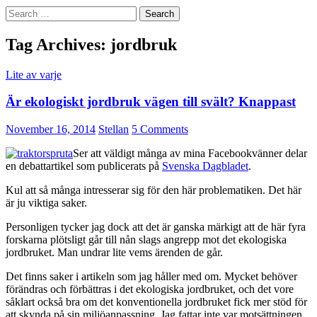
Search
for:
Tag Archives: jordbruk
Lite av varje
Är ekologiskt jordbruk vägen till svält? Knappast
November 16, 2014
Stellan
5 Comments
Ser att väldigt många av mina Facebookvänner delar
en debattartikel som publicerats på
Svenska Dagbladet
.
Kul att så många intresserar sig för den här problematiken. Det här
är ju viktiga saker.
Personligen tycker jag dock att det är ganska märkigt att de här fyra
forskarna plötsligt går till nån slags angrepp mot det ekologiska
jordbruket. Man undrar lite vems ärenden de går.
Det finns saker i artikeln som jag håller med om. Mycket behöver
förändras och förbättras i det ekologiska jordbruket, och det vore
såklart också bra om det konventionella jordbruket fick mer stöd för
att skynda på sin miljöanpassning. Jag fattar inte var motsättningen