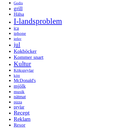
Godis
grill
Hälsa
I-landsproblem
ica
iphone
jerlov
jul
Kokböcker
Kommer snart
Kultur
Köksprylar
kött
McDonald's
mjölk
musik
nätmat
pizza
prylar
Recept
Reklam
Resor