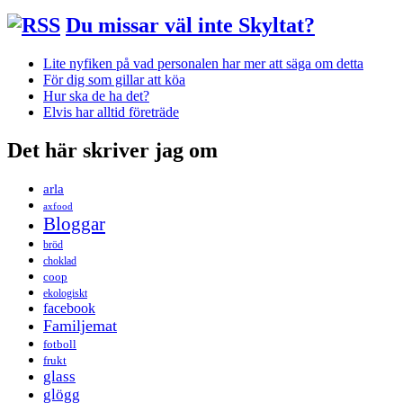
Du missar väl inte Skyltat?
Lite nyfiken på vad personalen har mer att säga om detta
För dig som gillar att köa
Hur ska de ha det?
Elvis har alltid företräde
Det här skriver jag om
arla
axfood
Bloggar
bröd
choklad
coop
ekologiskt
facebook
Familjemat
fotboll
frukt
glass
glögg