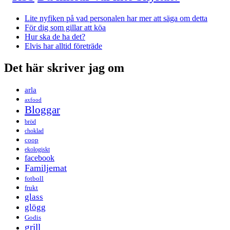
Lite nyfiken på vad personalen har mer att säga om detta
För dig som gillar att köa
Hur ska de ha det?
Elvis har alltid företräde
Det här skriver jag om
arla
axfood
Bloggar
bröd
choklad
coop
ekologiskt
facebook
Familjemat
fotboll
frukt
glass
glögg
Godis
grill