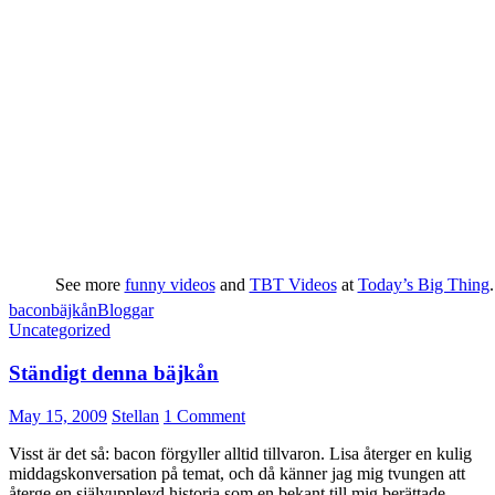
See more
funny videos
and
TBT Videos
at
Today’s Big Thing
.
bacon
bäjkån
Bloggar
Uncategorized
Ständigt denna bäjkån
May 15, 2009
Stellan
1 Comment
Visst är det så: bacon förgyller alltid tillvaron. Lisa återger en kulig
middagskonversation på temat, och då känner jag mig tvungen att
återge en självupplevd historia som en bekant till mig berättade.