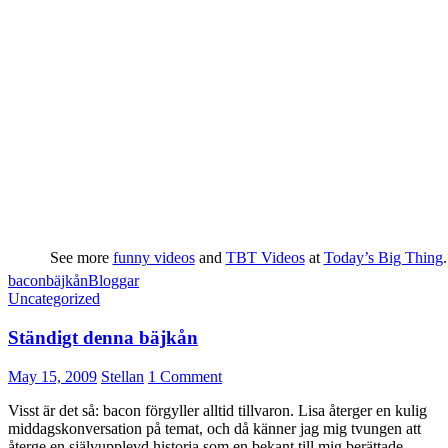
See more
funny videos
and
TBT Videos
at
Today’s Big Thing
.
bacon
bäjkån
Bloggar
Uncategorized
Ständigt denna bäjkån
May 15, 2009
Stellan
1 Comment
Visst är det så: bacon förgyller alltid tillvaron. Lisa återger en kulig
middagskonversation på temat, och då känner jag mig tvungen att
återge en självupplevd historia som en bekant till mig berättade.