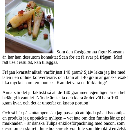
Som den försigkomna figur Konsum
är, har han dessutom kontaktat Scan för att få svar på frågan. Med
rätt uselt resultat, kan tilläggas.
Frågan kvarstår alltså: varför just 140 gram? Själv lekta jag lite med
talen i en online-konverterare, och fann att 140 gram är ganska exakt
lika mycket som fem ounces. Kan det vara en förklaring?
Annars är det ju faktiskt så att de 140 grammen egentligen är en helt
befängd kvantitet. När de är stekta och klara är det väl bara 100
gram kvar, och det är ungefär en knapp portion!
Och så här på sluttampen ska jag passa på att bjuda på ett bacontips:
en produkt jag upptäckte nyligen – vet inte om den funnits länge på
marknaden – är danska Tulips enkilosförpackning med bacon, som
dessutom är skuret i liiite tjockare skivor. Inte som lite riktig engelsk