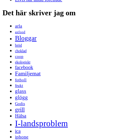
Det här skriver jag om
arla
axfood
Bloggar
bröd
choklad
coop
ekologiskt
facebook
Familjemat
fotboll
frukt
glass
glögg
Godis
grill
Hälsa
I-landsproblem
ica
iphone