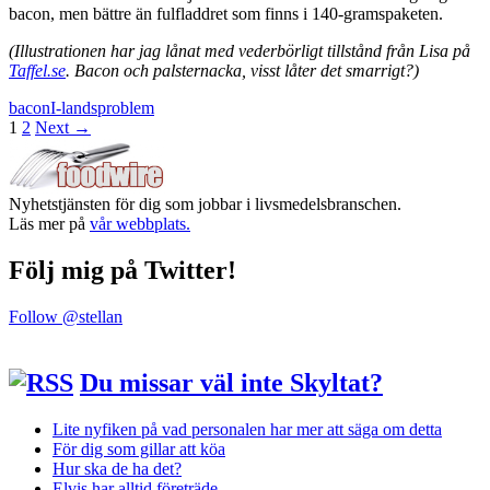
bacon, men bättre än fulfladdret som finns i 140-gramspaketen.
(Illustrationen har jag lånat med vederbörligt tillstånd från Lisa på
Taffel.se
. Bacon och palsternacka, visst låter det smarrigt?)
bacon
I-landsproblem
Posts
1
2
Next →
navigation
Nyhetstjänsten för dig som jobbar i livsmedelsbranschen.
Läs mer på
vår webbplats.
Följ mig på Twitter!
Follow @stellan
Du missar väl inte Skyltat?
Lite nyfiken på vad personalen har mer att säga om detta
För dig som gillar att köa
Hur ska de ha det?
Elvis har alltid företräde