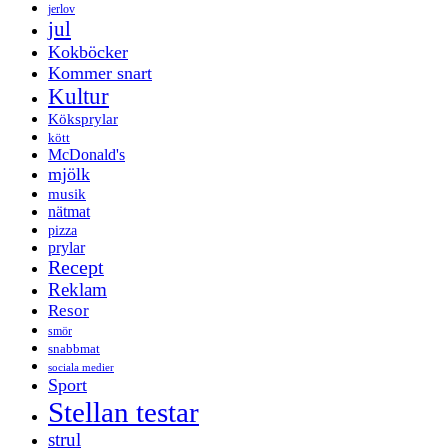
jerlov
jul
Kokböcker
Kommer snart
Kultur
Köksprylar
kött
McDonald's
mjölk
musik
nätmat
pizza
prylar
Recept
Reklam
Resor
smör
snabbmat
sociala medier
Sport
Stellan testar
strul