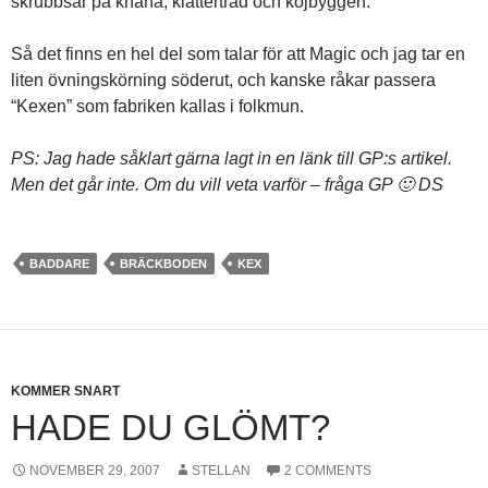
skrubbsår på knäna, klätterträd och kojbyggen.
Så det finns en hel del som talar för att Magic och jag tar en
liten övningskörning söderut, och kanske råkar passera
“Kexen” som fabriken kallas i folkmun.
PS: Jag hade såklart gärna lagt in en länk till GP:s artikel.
Men det går inte. Om du vill veta varför – fråga GP 🙂 DS
BADDARE
BRÄCKBODEN
KEX
KOMMER SNART
HADE DU GLÖMT?
NOVEMBER 29, 2007
STELLAN
2 COMMENTS