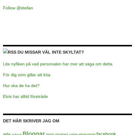
Follow @stellan
DU MISSAR VÄL INTE SKYLTAT?
Lite nyfiken på vad personalen har mer att säga om detta
För dig som gillar att köa
Hur ska de ha det?
Elvis har alltid företräde
DET HÄR SKRIVER JAG OM
Bloggar
facebook
arla
coop
bröd
choklad
ekologiskt
axfood