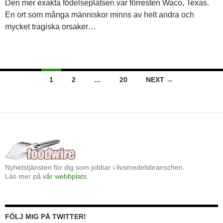
Den mer exakta födelseplatsen var förresten Waco, Texas.
En ort som många människor minns av helt andra och
mycket tragiska orsaker…
Posts
1
2
…
20
NEXT →
navigation
Nyhetstjänsten för dig som jobbar i livsmedelsbranschen.
Läs mer på
vår webbplats.
FÖLJ MIG PÅ TWITTER!