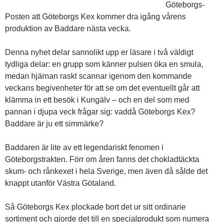
Göteborgs-
Posten att Göteborgs Kex kommer dra igång vårens
produktion av Baddare nästa vecka.
Denna nyhet delar sannolikt upp er läsare i två väldigt
tydliga delar: en grupp som känner pulsen öka en smula,
medan hjärnan raskt scannar igenom den kommande
veckans begivenheter för att se om det eventuellt går att
klämma in ett besök i Kungälv – och en del som med
pannan i djupa veck frågar sig: vaddå Göteborgs Kex?
Baddare är ju ett simmärke?
Baddaren är lite av ett legendariskt fenomen i
Göteborgstrakten. Förr om åren fanns det chokladtäckta
skum- och rånkexet i hela Sverige, men även då sålde det
knappt utanför Västra Götaland.
Så Göteborgs Kex plockade bort det ur sitt ordinarie
sortiment och gjorde det till en specialprodukt som numera