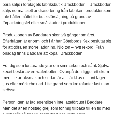
bara säljs i företagets fabriksbutik Bräckboden. I Bräckboden
säljs normalt sett andrasortering från fabriken, produkter som
inte håller måttet för butiksförsäljning på grund av
förpackningsfel eller småskador i produktionen.
Produktionen av Baddaren sker två gånger om året.
Efterfrågan är enorm, och i år har Göteborgs Kex beslutat sig
för att göra en större laddning. Nio ton – nytt rekord. Från
onsdag finns Baddare att köpa i Bräckboden.
För dig som fortfarande yrar om simmärken och sånt: Själva
kexet består av en waferbotten. Ovanpå den ligger ett skum
med lite arraksmak och sedan är allt täckt av ett tunt lager
ljus eller mörk choklad. Lite grand som krokofanter fast utan
strössel.
Personligen är jag egentligen inte jätteförtjust i Baddare.
Men det är en nostalgigrej som för mig tillbaka till en tid med