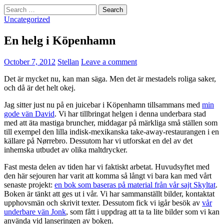
Search
for:
Uncategorized
En helg i Köpenhamn
October 7, 2012
Stellan
Leave a comment
Det är mycket nu, kan man säga. Men det är mestadels roliga saker,
och då är det helt okej.
Jag sitter just nu på en juicebar i Köpenhamn tillsammans med
min
gode vän David
. Vi har tillbringat helgen i denna underbara stad
med att äta mastiga bruncher, middagar på märkliga små ställen som
till exempel den lilla indisk-mexikanska take-away-restaurangen i en
källare på Nørrebro. Dessutom har vi utforskat en del av det
inhemska utbudet av olika maltdrycker.
Fast mesta delen av tiden har vi faktiskt arbetat. Huvudsyftet med
den här sejouren har varit att komma så långt vi bara kan med vårt
senaste projekt:
en bok som baseras på material från vår sajt Skyltat
.
Boken är tänkt att ges ut i vår. Vi har sammanställt bilder, kontaktat
upphovsmän och skrivit texter. Dessutom fick vi igår besök av
vår
underbare vän Jonk
, som fått i uppdrag att ta ta lite bilder som vi kan
använda vid lanseringen av boken.