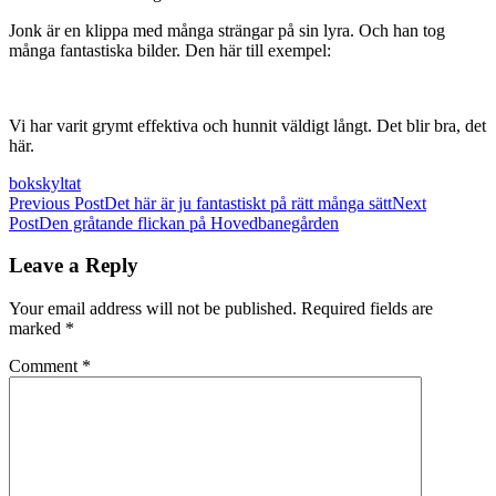
Jonk är en klippa med många strängar på sin lyra. Och han tog
många fantastiska bilder. Den här till exempel:
Vi har varit grymt effektiva och hunnit väldigt långt. Det blir bra, det
här.
bok
skyltat
Post
Previous Post
Det här är ju fantastiskt på rätt många sätt
Next
Post
Den gråtande flickan på Hovedbanegården
navigation
Leave a Reply
Your email address will not be published.
Required fields are
marked
*
Comment
*