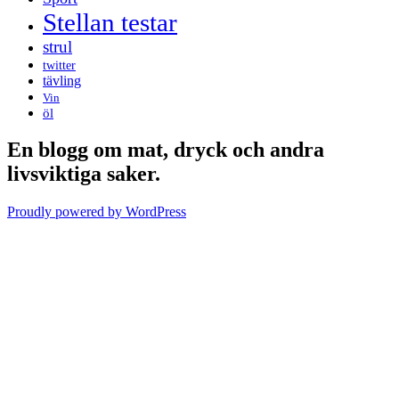
Stellan testar
strul
twitter
tävling
Vin
öl
En blogg om mat, dryck och andra
livsviktiga saker.
Proudly powered by WordPress