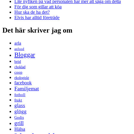
Lite nyfiken på vad personalen har mer att säga om detta
För dig som gillar att köa
Hur ska de ha det?
Elvis har alltid företräde
Det här skriver jag om
arla
axfood
Bloggar
bröd
choklad
coop
ekologiskt
facebook
Familjemat
fotboll
frukt
glass
glögg
Godis
grill
Hälsa