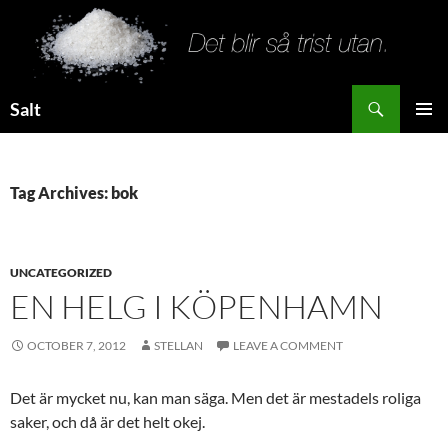
Search
Salt
SKIP
PRIMAR
TO
MENU
CONTENT
Tag Archives: bok
UNCATEGORIZED
EN HELG I KÖPENHAMN
OCTOBER 7, 2012
STELLAN
LEAVE A COMMENT
Det är mycket nu, kan man säga. Men det är mestadels roliga
saker, och då är det helt okej.