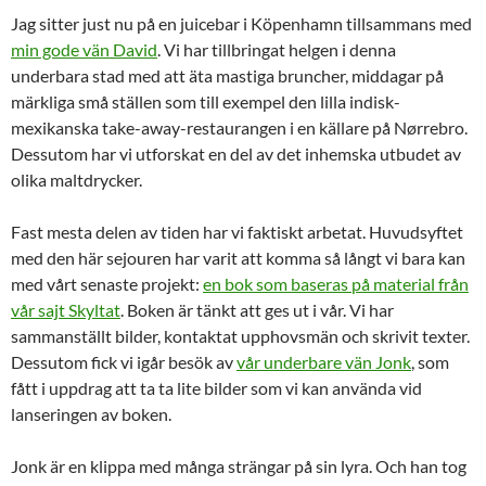
Jag sitter just nu på en juicebar i Köpenhamn tillsammans med
min gode vän David
. Vi har tillbringat helgen i denna
underbara stad med att äta mastiga bruncher, middagar på
märkliga små ställen som till exempel den lilla indisk-
mexikanska take-away-restaurangen i en källare på Nørrebro.
Dessutom har vi utforskat en del av det inhemska utbudet av
olika maltdrycker.
Fast mesta delen av tiden har vi faktiskt arbetat. Huvudsyftet
med den här sejouren har varit att komma så långt vi bara kan
med vårt senaste projekt:
en bok som baseras på material från
vår sajt Skyltat
. Boken är tänkt att ges ut i vår. Vi har
sammanställt bilder, kontaktat upphovsmän och skrivit texter.
Dessutom fick vi igår besök av
vår underbare vän Jonk
, som
fått i uppdrag att ta ta lite bilder som vi kan använda vid
lanseringen av boken.
Jonk är en klippa med många strängar på sin lyra. Och han tog