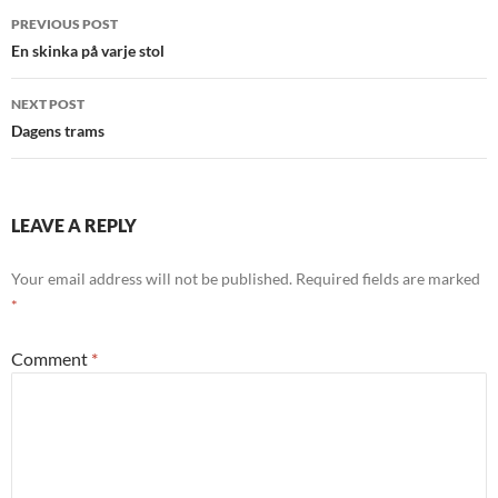
Post
PREVIOUS POST
navigation
En skinka på varje stol
NEXT POST
Dagens trams
LEAVE A REPLY
Your email address will not be published.
Required fields are marked
*
Comment
*