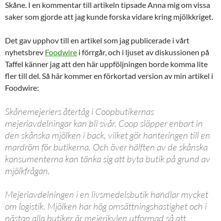
Skåne. I en kommentar till artikeln tipsade Anna mig om vissa
saker som gjorde att jag kunde forska vidare kring mjölkkriget.
Det gav upphov till en artikel som jag publicerade i vårt
nyhetsbrev
Foodwire
i förrgår, och i ljuset av diskussionen på
Taffel känner jag att den här uppföljningen borde komma lite
fler till del. Så här kommer en förkortad version av min artikel i
Foodwire:
Skånemejeriers återtåg i Coopbutikernas
mejeriavdelningar kan bli svår. Coop släpper enbart in
den skånska mjölken i back, vilket gör hanteringen till en
mardröm för butikerna. Och över hälften av de skånska
konsumenterna kan tänka sig att byta butik på grund av
mjölkfrågan.
Mejeriavdelningen i en livsmedelsbutik handlar mycket
om logistik. Mjölken har hög omsättningshastighet och i
nästan alla butiker är mejerikylen utformad så att