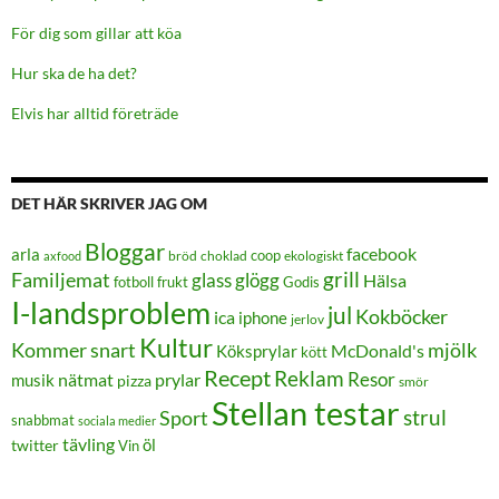
För dig som gillar att köa
Hur ska de ha det?
Elvis har alltid företräde
DET HÄR SKRIVER JAG OM
Bloggar
facebook
arla
coop
bröd
choklad
ekologiskt
axfood
grill
Familjemat
glass
glögg
Hälsa
frukt
Godis
fotboll
I-landsproblem
jul
Kokböcker
ica
iphone
jerlov
Kultur
Kommer snart
mjölk
Köksprylar
McDonald's
kött
Recept
Reklam
Resor
prylar
musik
nätmat
pizza
smör
Stellan testar
strul
Sport
snabbmat
sociala medier
tävling
öl
twitter
Vin