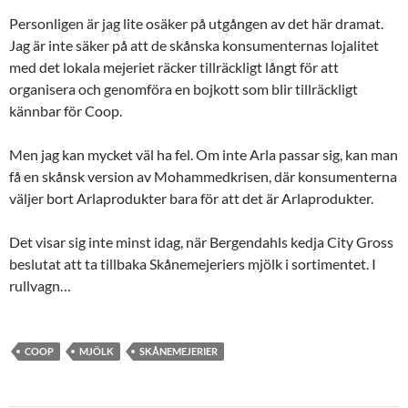
Personligen är jag lite osäker på utgången av det här dramat.
Jag är inte säker på att de skånska konsumenternas lojalitet
med det lokala mejeriet räcker tillräckligt långt för att
organisera och genomföra en bojkott som blir tillräckligt
kännbar för Coop.
Men jag kan mycket väl ha fel. Om inte Arla passar sig, kan man
få en skånsk version av Mohammedkrisen, där konsumenterna
väljer bort Arlaprodukter bara för att det är Arlaprodukter.
Det visar sig inte minst idag, när Bergendahls kedja City Gross
beslutat att ta tillbaka Skånemejeriers mjölk i sortimentet. I
rullvagn…
COOP
MJÖLK
SKÅNEMEJERIER