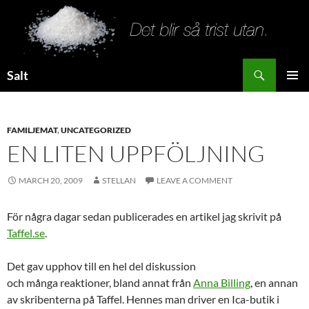
Search
Salt
SKIP
PRIMAR
TO
MENU
CONTENT
FAMILJEMAT
,
UNCATEGORIZED
EN LITEN UPPFÖLJNING
MARCH 20, 2009
STELLAN
LEAVE A COMMENT
För några dagar sedan publicerades en artikel jag skrivit på
Taffel.se
.
Det gav upphov till en hel del diskussion
och många reaktioner, bland annat från
Anna Billing
, en annan
av skribenterna på Taffel. Hennes man driver en Ica-butik i