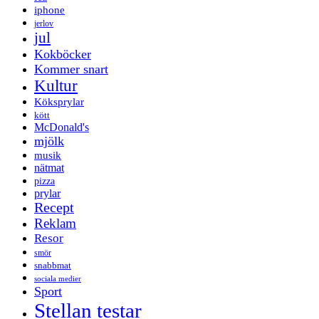
iphone
jerlov
jul
Kokböcker
Kommer snart
Kultur
Köksprylar
kött
McDonald's
mjölk
musik
nätmat
pizza
prylar
Recept
Reklam
Resor
smör
snabbmat
sociala medier
Sport
Stellan testar