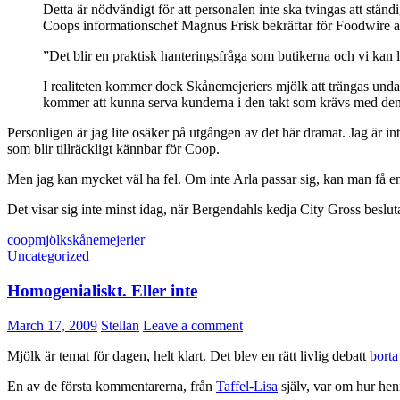
Detta är nödvändigt för att personalen inte ska tvingas att ständ
Coops informationschef Magnus Frisk bekräftar för Foodwire att
”Det blir en praktisk hanteringsfråga som butikerna och vi kan 
I realiteten kommer dock Skånemejeriers mjölk att trängas undan r
kommer att kunna serva kunderna i den takt som krävs med den
Personligen är jag lite osäker på utgången av det här dramat. Jag är in
som blir tillräckligt kännbar för Coop.
Men jag kan mycket väl ha fel. Om inte Arla passar sig, kan man få e
Det visar sig inte minst idag, när Bergendahls kedja City Gross besluta
coop
mjölk
skånemejerier
Uncategorized
Homogenialiskt. Eller inte
March 17, 2009
Stellan
Leave a comment
Mjölk är temat för dagen, helt klart. Det blev en rätt livlig debatt
borta
En av de första kommentarerna, från
Taffel-Lisa
själv, var om hur he