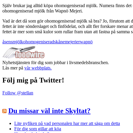
Själv brukar jag alltid köpa ohomogeniserad mjölk. Numera finns det 
ohomogeniserad mjölk från Wapnö Mejeri.
Vad är det då som gör ohomogeniserad mjölk så bra? Jo, förutom att d
fettet är inte sönderslaget och finfödelat, och allt fler forskare menar
fettet är mer som små kulor som rullar fram utan att fastna på samma sät
åsens
mjölk
ohomogeniserad
skånemejerier
wapnö
Nyhetstjänsten för dig som jobbar i livsmedelsbranschen.
Läs mer på
vår webbplats.
Följ mig på Twitter!
Follow @stellan
Du missar väl inte Skyltat?
Lite nyfiken på vad personalen har mer att säga om detta
För dig som gillar att köa