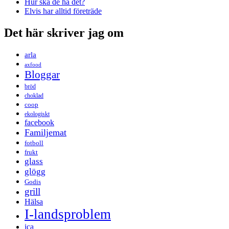
Hur ska de ha det?
Elvis har alltid företräde
Det här skriver jag om
arla
axfood
Bloggar
bröd
choklad
coop
ekologiskt
facebook
Familjemat
fotboll
frukt
glass
glögg
Godis
grill
Hälsa
I-landsproblem
ica