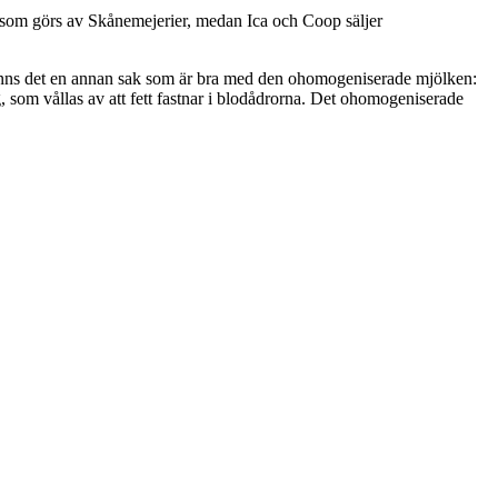
k som görs av Skånemejerier, medan Ica och Coop säljer
å finns det en annan sak som är bra med den ohomogeniserade mjölken:
ng, som vållas av att fett fastnar i blodådrorna. Det ohomogeniserade