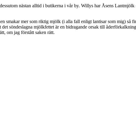
dessutom nästan alltid i butikerna i vår by. Willys har Åsens Lantmjöl
en smakar mer som riktig mjölk (i alla fall enligt lantisar som mig) s
 att det söndeslagna mjölkfettet är en bidragande orsak till åderförkalkni
t, om jag förstått saken rätt.