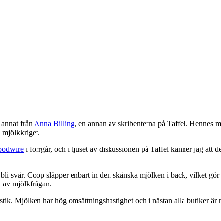
 annat från
Anna Billing
, en annan av skribenterna på Taffel. Hennes ma
 mjölkkriget.
oodwire
i förrgår, och i ljuset av diskussionen på Taffel känner jag att
li svår. Coop släpper enbart in den skånska mjölken i back, vilket gör 
d av mjölkfrågan.
tik. Mjölken har hög omsättningshastighet och i nästan alla butiker är