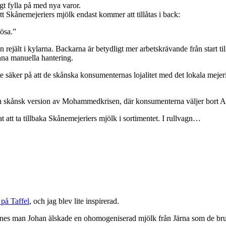
igt fylla på med nya varor.
 Skånemejeriers mjölk endast kommer att tillåtas i back:
lösa.”
ejält i kylarna. Backarna är betydligt mer arbetskrävande från start till
na manuella hantering.
te säker på att de skånska konsumenternas lojalitet med det lokala mejerie
n skånsk version av Mohammedkrisen, där konsumenterna väljer bort Arla
t att ta tillbaka Skånemejeriers mjölk i sortimentet. I rullvagn…
 på Taffel
, och jag blev lite inspirerad.
nnes man Johan älskade en ohomogeniserad mjölk från Järna som de br