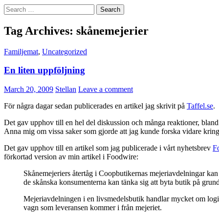
Search
for:
Tag Archives: skånemejerier
Familjemat
,
Uncategorized
En liten uppföljning
March 20, 2009
Stellan
Leave a comment
För några dagar sedan publicerades en artikel jag skrivit på
Taffel.se
.
Det gav upphov till en hel del diskussion och många reaktioner, bland
Anna mig om vissa saker som gjorde att jag kunde forska vidare kring
Det gav upphov till en artikel som jag publicerade i vårt nyhetsbrev
F
förkortad version av min artikel i Foodwire:
Skånemejeriers återtåg i Coopbutikernas mejeriavdelningar kan b
de skånska konsumenterna kan tänka sig att byta butik på grun
Mejeriavdelningen i en livsmedelsbutik handlar mycket om logis
vagn som leveransen kommer i från mejeriet.