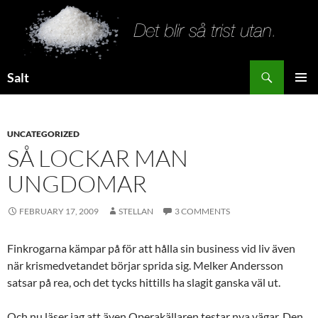
Search
Salt
SKIP
PRIMAR
TO
MENU
CONTENT
UNCATEGORIZED
SÅ LOCKAR MAN
UNGDOMAR
FEBRUARY 17, 2009
STELLAN
3 COMMENTS
Finkrogarna kämpar på för att hålla sin business vid liv även
när krismedvetandet börjar sprida sig. Melker Andersson
satsar på rea, och det tycks hittills ha slagit ganska väl ut.
Och nu läser jag att även Operakällaren testar nya vägar. Den