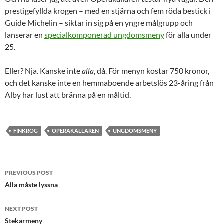
prestigefyllda krogen – med en stjärna och fem röda bestick i
Guide Michelin – siktar in sig på en yngre målgrupp och
lanserar en
specialkomponerad ungdomsmeny
för alla under
25.
Eller? Nja. Kanske inte
alla
, då. För menyn kostar 750 kronor,
och det kanske inte en hemmaboende arbetslös 23-åring från
Alby har lust att bränna på en måltid.
FINKROG
OPERAKÄLLAREN
UNGDOMSMENY
Post
PREVIOUS POST
navigation
Alla måste lyssna
NEXT POST
Stekarmeny