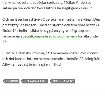
när krismedvetandet börjar sprida sig. Melker Andersson
satsar på rea, och det tycks hittills ha slagit ganska väl ut.
Och nu läser jag att även Operakällaren testar nya vägar. Den
prestigefyllda krogen – med en stjärna och fem röda bestick i
Guide Michelin – siktar in sig på en yngre målgrupp och
lanserar en
specialkomponerad ungdomsmeny
för alla under
25.
Eller? Nja. Kanske inte
alla
, då. För menyn kostar 750 kronor,
och det kanske inte en hemmaboende arbetslös 23-åring från
Alby har lust att bränna på en måltid.
FINKROG
OPERAKÄLLAREN
UNGDOMSMENY