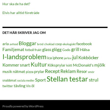
Hur ska de ha det?
Elvis har alltid företräde
DET HÄR SKRIVER JAG OM
Bloggar
facebook
arla
coop
bröd
choklad
ekologiskt
axfood
grill
Familjemat
glass
glögg
Hälsa
frukt
Godis
fotboll
I-landsproblem
jul
Kokböcker
ica
iphone
jerlov
Kultur
Kommer snart
mjölk
Köksprylar
McDonald's
kött
Recept
Reklam
Resor
prylar
musik
nätmat
pizza
smör
Stellan testar
strul
Sport
snabbmat
sociala medier
tävling
öl
twitter
Vin
Proudly powered by WordPress