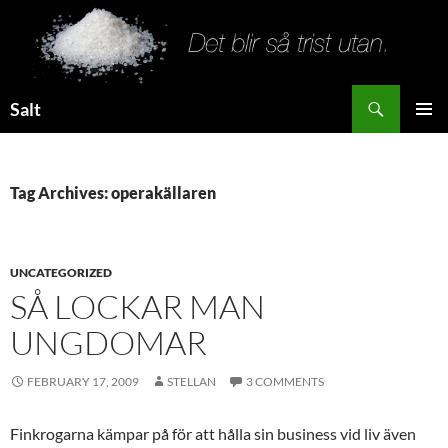
Search
Salt
SKIP
PRIMAR
TO
MENU
CONTENT
Tag Archives: operakällaren
UNCATEGORIZED
SÅ LOCKAR MAN
UNGDOMAR
FEBRUARY 17, 2009
STELLAN
3 COMMENTS
Finkrogarna kämpar på för att hålla sin business vid liv även