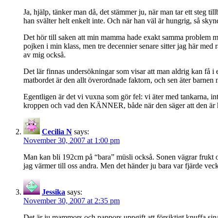
Ja, hjälp, tänker man då, det stämmer ju, när man tar ett steg ti
han svälter helt enkelt inte. Och när han väl är hungrig, så skyn
Det hör till saken att min mamma hade exakt samma problem med mi
pojken i min klass, men tre decennier senare sitter jag här med 
av mig också.
Det lär finnas undersökningar som visar att man aldrig kan få i e
matbordet är den allt överordnade faktorn, och sen äter barnen nä
Egentligen är det vi vuxna som gör fel: vi äter med tankarna, in
kroppen och vad den KÄNNER, både när den säger att den är hun
Cecilia N
says:
November 30, 2007 at 1:00 pm
Man kan bli 192cm på “bara” müsli också. Sonen vägrar frukt och
jag värmer till oss andra. Men det händer ju bara var fjärde ve
Jessika
says:
November 30, 2007 at 2:35 pm
Det är ju mammors och pappors uppgift att försiktigt knuffa si