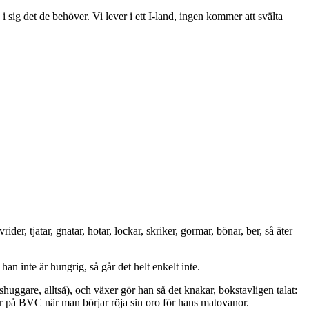
å i sig det de behöver. Vi lever i ett I-land, ingen kommer att svälta
er, tjatar, gnatar, hotar, lockar, skriker, gormar, bönar, ber, så äter
han inte är hungrig, så går det helt enkelt inte.
huggare, alltså), och växer gör han så det knakar, bokstavligen talat:
ler på BVC när man börjar röja sin oro för hans matovanor.