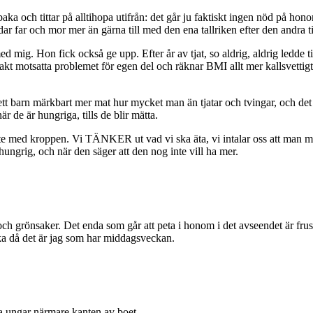
llbaka och tittar på alltihopa utifrån: det går ju faktiskt ingen nöd på 
dar far och mor mer än gärna till med den ena tallriken efter den andra ti
g. Hon fick också ge upp. Efter år av tjat, so aldrig, aldrig ledde till
rakt motsatta problemet för egen del och räknar BMI allt mer kallsvettig
tt barn märkbart mer mat hur mycket man än tjatar och tvingar, och det be
r de är hungriga, tills de blir mätta.
te med kroppen. Vi TÄNKER ut vad vi ska äta, vi intalar oss att man måste
grig, och när den säger att den nog inte vill ha mer.
 grönsaker. Det enda som går att peta i honom i det avseendet är frusn
cka då det är jag som har middagsveckan.
na ungar närmare kanten av boet.