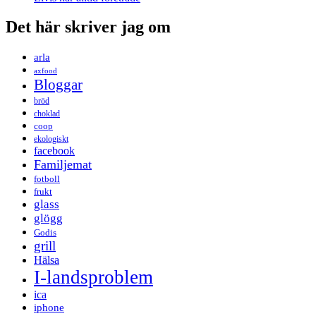
Det här skriver jag om
arla
axfood
Bloggar
bröd
choklad
coop
ekologiskt
facebook
Familjemat
fotboll
frukt
glass
glögg
Godis
grill
Hälsa
I-landsproblem
ica
iphone