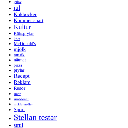
jerlov
jul
Kokböcker
Kommer snart
Kultur
Köksprylar
kött
McDonald's
mjölk
musik
nätmat
pizza
prylar
Recept
Reklam
Resor
smör
snabbmat
sociala medier
Sport
Stellan testar
strul