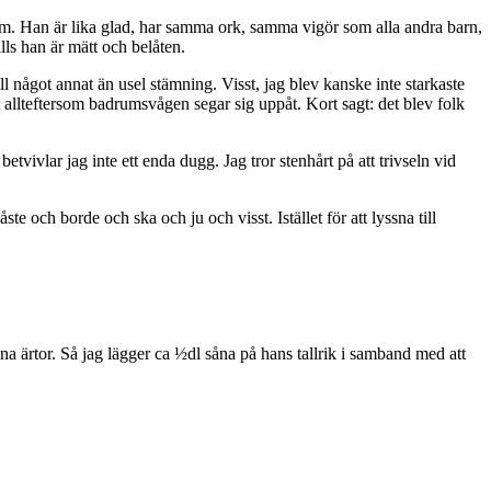
honom. Han är lika glad, har samma ork, samma vigör som alla andra barn,
lls han är mätt och belåten.
 något annat än usel stämning. Visst, jag blev kanske inte starkaste
t allteftersom badrumsvågen segar sig uppåt. Kort sagt: det blev folk
tvivlar jag inte ett enda dugg. Jag tror stenhårt på att trivseln vid
 och borde och ska och ju och visst. Istället för att lyssna till
a ärtor. Så jag lägger ca ½dl såna på hans tallrik i samband med att