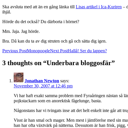
Ska avsluta med att än en gång länka till
Lisas artikel i Ica-Kuriren
– d
ihjäl.
Hörde du det också? Du därborta i hörnet?
Mm. Jaja. Jag hörde.
Bra. Då kan du ta av dig struten och gå och sätta dig igen.
Post
Previous Post
Monopoogle
Next Post
Hallå! Ser du lappen?
navigation
3 thoughts on “Underbara bloggosfär”
Jonathan Newton
says:
November 30, 2007 at 12:46 pm
Vi har haft exakt samma problem med Fyraåringen nästan så länge ha
pojkstackarn som en anorektisk fågelunge, basta.
Någonstans har vi tvingats inse att det helt enkelt inte går att t
Visst är han smal och mager. Men mest i jämförelse med sin matgl
han har ofta växtvärk på nätterna. Dessutom är han frisk, pigg,