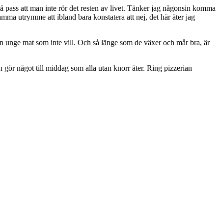
 Så pass att man inte rör det resten av livet. Tänker jag någonsin komma
amma utrymme att ibland bara konstatera att nej, det här äter jag
 en unge mat som inte vill. Och så länge som de växer och mår bra, är
h gör något till middag som alla utan knorr äter. Ring pizzerian