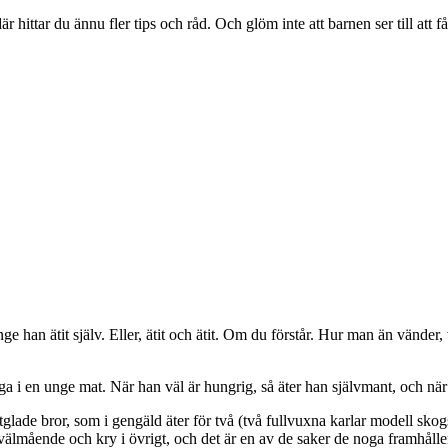
är hittar du ännu fler tips och råd. Och glöm inte att barnen ser till att f
n ätit själv. Eller, ätit och ätit. Om du förstår. Hur man än vänder, vrid
ruga i en unge mat. När han väl är hungrig, så äter han självmant, och när 
ade bror, som i gengäld äter för två (två fullvuxna karlar modell skogs
 välmående och kry i övrigt, och det är en av de saker de noga framhål