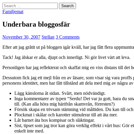
Search
for:
Familjemat
Underbara bloggosfär
November 30, 2007
Stellan
3 Comments
Efter att jag gråtit ut på bloggen igår kväll, har jag fått flera upp
Tack! Jag älskar er alla, djupt och innerligt. Ni gör livet värt att leva.
Personligen har jag reflekterat och skaffat mig en viss distans till det h
Dessutom fick jag ett mejl från en av läsare, som visar sig vara proffs
personens identitet, men har fått tillstånd att dela med mig av några a
Lägg känslorna åt sidan. Svårt, men nödvändigt.
Inga kommentarer av typen “Serdu! Det var ju gott, bara du smak
till. (Kan alla höra mig härifrån skamvrån, förresten?)
Försök skapa en trivsam stämning vid måltiden. Du kan till och 
Plockmat i skålar och karotter stimulerar till att äta mer.
Låt barnet äta hos kompisar och släktingar.
Sist, tipset som jag tror kan göra verklig effekt i vårt hus: Gör 
enkelt inte med.