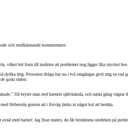
muntrande och medkännande kommentarer.
ela, vilket lett fram till insikten att problemet nog ligger lika mycket hos
 på dylika ting. Personen ifråga har nu i två omgångar givit mig en rad g
v de goda råden:
ade.” Då bryter man ned barnets självkänsla, och nästa gång vägrar de ka
med förbereda genom att i förväg tänka ut något kul att berätta.
ett avtal med barnet: Jag fixar maten, du får bestämma storleken på portio