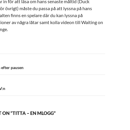
r in för att läsa om hans senaste måltid (Duck
för övrigt) måste du passa på att lyssna på hans
alten finns en spelare där du kan lyssna på
ioner av några låtar samt kolla videon till Waiting on
nge.
n
 efter pausen
V:n
ON “TITTA – EN MLOGG”