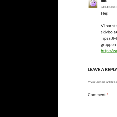
nils
DECEMBER 
Hej!
Vi har s
skivbolag
Tipsa JM
gruppen 
http://s
LEAVE A REPL
Your email address
Comment
*