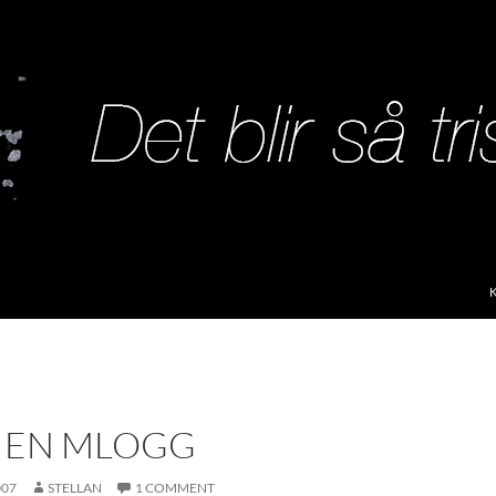
S
– EN MLOGG
007
STELLAN
1 COMMENT