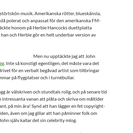
störtskön musik. Amerikanska rötter, blueskänsla,
ndå polerat och anpassat för den amerikanska FM-
täckte honom på Herbie Hancocks duettplatta
är han och Herbie gör en helt underbar version av
Men nu upptäckte jag att John
gg
. Inte så konstigt egentligen, det måste vara det
rivet för en verbalt begåvad artist som tillbringar
mmar på flygplatser och i turnébullar.
g är välskriven och stundtals rolig, och på senare tid
n intressanta vanan att plåta och skriva om måltider
ant, på min ära! Synd att han lägger en fet copyright-
ilden, även om jag gillar att han påminner folk om
ohn själv kallar det sin celebrity mlog.