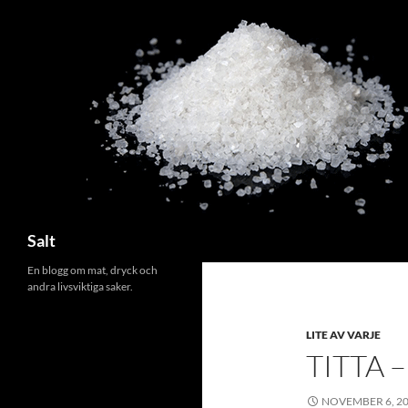
Search
Salt
En blogg om mat, dryck och
andra livsviktiga saker.
LITE AV VARJE
TITTA 
NOVEMBER 6, 2