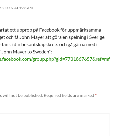
3, 2007 AT 1:38 AM
tartat ett upprop på Facebook för uppmärksamma
et och få John Mayer att göra en spelning i Sverige.
-fans i din bekantskapskrets och gå gärna med i
“John Mayer to Sweden”:
se.facebook.com/group.php?gid=7731867657&ref=mf
Y
 will not be published.
Required fields are marked
*