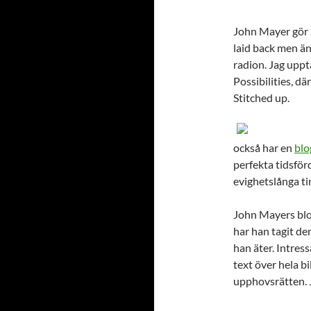
John Mayer gör 
laid back men ä
radion. Jag upp
Possibilities, d
Stitched up.
också har en
blo
perfekta tidsförd
evighetslånga ti
John Mayers blog
har han tagit de
han äter. Intress
text över hela b
upphovsrätten. J