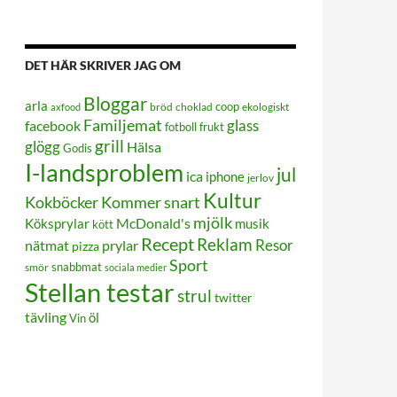
DET HÄR SKRIVER JAG OM
Bloggar
arla
coop
bröd
choklad
ekologiskt
axfood
Familjemat
glass
facebook
frukt
fotboll
grill
glögg
Hälsa
Godis
I-landsproblem
jul
ica
iphone
jerlov
Kultur
Kokböcker
Kommer snart
mjölk
Köksprylar
McDonald's
musik
kött
Recept
Reklam
Resor
prylar
nätmat
pizza
Sport
smör
snabbmat
sociala medier
Stellan testar
strul
twitter
tävling
öl
Vin