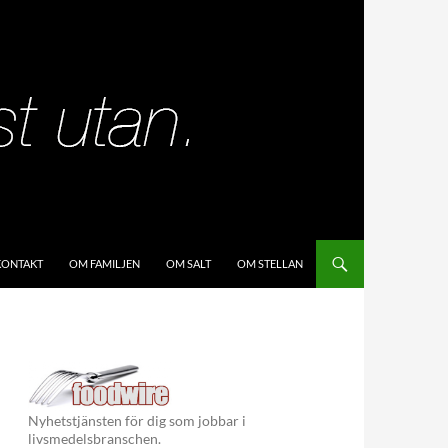
KIP TO CONTENT
KONTAKT
OM FAMILJEN
OM SALT
OM STELLAN
Nyhetstjänsten för dig som jobbar i
livsmedelsbranschen.