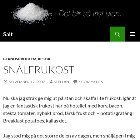
Search
Salt
SKIP
PRIMAR
TO
MENU
CONTENT
I-LANDSPROBLEM
,
RESOR
SNÅLFRUKOST
NOVEMBER 12, 2007
STELLAN
5 COMMENTS
Nu ska jag strax ge mig ut på stan och skaffa lite frukost. Igår åt
jag en fantastisk frukost här på hotellet med korv, bacon,
stekta tomater, nybakt bröd, färsk frukt och – potatisgratäng!
Breakfast potatoes, kallas det.
Jag stod mig på det större delen av dagen, men snåljåpen i mig