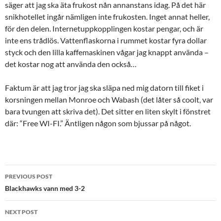
säger att jag ska äta frukost nån annanstans idag. På det här
snikhotellet ingår nämligen inte frukosten. Inget annat heller,
för den delen. Internetuppkopplingen kostar pengar, och är
inte ens trådlös. Vattenflaskorna i rummet kostar fyra dollar
styck och den lilla kaffemaskinen vågar jag knappt använda –
det kostar nog att använda den också…
Faktum är att jag tror jag ska släpa ned mig datorn till fiket i
korsningen mellan Monroe och Wabash (det låter så coolt, var
bara tvungen att skriva det). Det sitter en liten skylt i fönstret
där: “Free WI-FI.” Äntligen någon som bjussar på något.
Post
PREVIOUS POST
navigation
Blackhawks vann med 3-2
NEXT POST