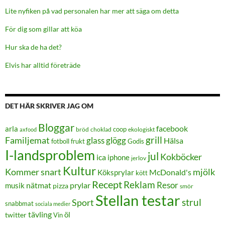
Lite nyfiken på vad personalen har mer att säga om detta
För dig som gillar att köa
Hur ska de ha det?
Elvis har alltid företräde
DET HÄR SKRIVER JAG OM
Bloggar
facebook
arla
coop
bröd
choklad
ekologiskt
axfood
grill
Familjemat
glass
glögg
Hälsa
frukt
Godis
fotboll
I-landsproblem
jul
Kokböcker
ica
iphone
jerlov
Kultur
Kommer snart
mjölk
Köksprylar
McDonald's
kött
Recept
Reklam
Resor
prylar
musik
nätmat
pizza
smör
Stellan testar
strul
Sport
snabbmat
sociala medier
tävling
öl
twitter
Vin