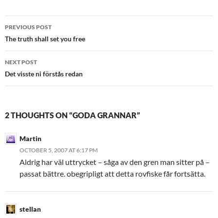
Post
PREVIOUS POST
navigation
The truth shall set you free
NEXT POST
Det visste ni förstås redan
2 THOUGHTS ON “GODA GRANNAR”
Martin
OCTOBER 5, 2007 AT 6:17 PM
Aldrig har väl uttrycket – såga av den gren man sitter på –
passat bättre. obegripligt att detta rovfiske får fortsätta.
stellan