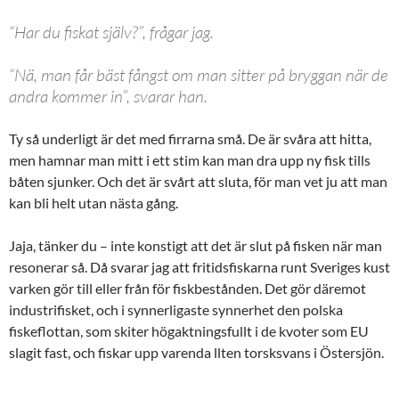
“Har du fiskat själv?”, frågar jag.
“Nä, man får bäst fångst om man sitter på bryggan när de
andra kommer in”, svarar han.
Ty så underligt är det med firrarna små. De är svåra att hitta,
men hamnar man mitt i ett stim kan man dra upp ny fisk tills
båten sjunker. Och det är svårt att sluta, för man vet ju att man
kan bli helt utan nästa gång.
Jaja, tänker du – inte konstigt att det är slut på fisken när man
resonerar så. Då svarar jag att fritidsfiskarna runt Sveriges kust
varken gör till eller från för fiskbestånden. Det gör däremot
industrifisket, och i synnerligaste synnerhet den polska
fiskeflottan, som skiter högaktningsfullt i de kvoter som EU
slagit fast, och fiskar upp varenda llten torsksvans i Östersjön.