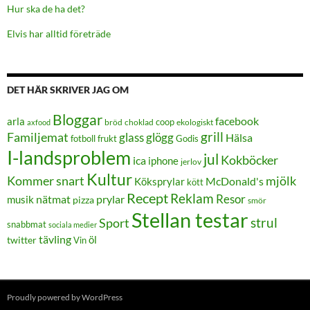
Hur ska de ha det?
Elvis har alltid företräde
DET HÄR SKRIVER JAG OM
Bloggar
facebook
arla
coop
bröd
choklad
ekologiskt
axfood
grill
Familjemat
glass
glögg
Hälsa
frukt
Godis
fotboll
I-landsproblem
jul
Kokböcker
ica
iphone
jerlov
Kultur
Kommer snart
mjölk
Köksprylar
McDonald's
kött
Recept
Reklam
Resor
prylar
musik
nätmat
pizza
smör
Stellan testar
strul
Sport
snabbmat
sociala medier
tävling
öl
twitter
Vin
Proudly powered by WordPress