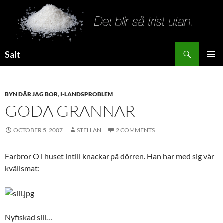
Search
Salt
SKIP
PRIMAR
TO
MENU
CONTENT
BYN DÄR JAG BOR
,
I-LANDSPROBLEM
GODA GRANNAR
OCTOBER 5, 2007
STELLAN
2 COMMENTS
Farbror O i huset intill knackar på dörren. Han har med sig vår
kvällsmat:
Nyfiskad sill…