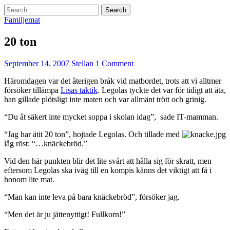
Search
for:
Familjemat
20 ton
September 14, 2007
Stellan
1 Comment
Häromdagen var det återigen bråk vid matbordet, trots att vi alltmer
försöker tillämpa
Lisas taktik
. Legolas tyckte det var för tidigt att äta,
han gillade plötsligt inte maten och var allmänt trött och grinig.
“Du åt säkert inte mycket soppa i skolan idag”, sade IT-mamman.
“Jag har ätit 20 ton”, hojtade Legolas. Och tillade med
låg röst: “…knäckebröd.”
Vid den här punkten blir det lite svårt att hålla sig för skratt, men
eftersom Legolas ska iväg till en kompis känns det viktigt att få i
honom lite mat.
“Man kan inte leva på bara knäckebröd”, försöker jag.
“Men det är ju jättenyttigt! Fullkorn!”