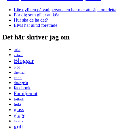
Lite nyfiken på vad personalen har mer att säga om detta
För dig som gillar att köa
Hur ska de ha det?
Elvis har alltid företräde
Det här skriver jag om
arla
axfood
Bloggar
bröd
choklad
coop
ekologiskt
facebook
Familjemat
fotboll
frukt
glass
glögg
Godis
grill