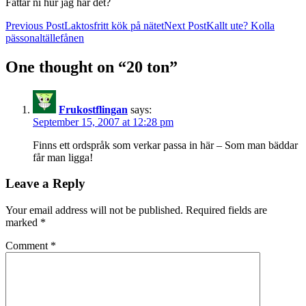
Fattar ni hur jag har det?
Post
Previous Post
Laktosfritt kök på nätet
Next Post
Kallt ute? Kolla
pässonaltällefånen
navigation
One thought on “20 ton”
Frukostflingan
says:
September 15, 2007 at 12:28 pm
Finns ett ordspråk som verkar passa in här – Som man bäddar
får man ligga!
Leave a Reply
Your email address will not be published.
Required fields are
marked
*
Comment
*