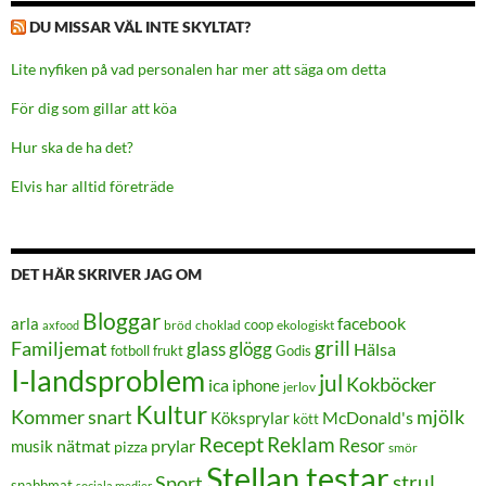
DU MISSAR VÄL INTE SKYLTAT?
Lite nyfiken på vad personalen har mer att säga om detta
För dig som gillar att köa
Hur ska de ha det?
Elvis har alltid företräde
DET HÄR SKRIVER JAG OM
Bloggar
facebook
arla
coop
bröd
choklad
ekologiskt
axfood
grill
Familjemat
glass
glögg
Hälsa
frukt
Godis
fotboll
I-landsproblem
jul
Kokböcker
ica
iphone
jerlov
Kultur
Kommer snart
mjölk
Köksprylar
McDonald's
kött
Recept
Reklam
Resor
prylar
musik
nätmat
pizza
smör
Stellan testar
strul
Sport
snabbmat
sociala medier