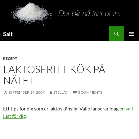
Search
Salt
SKIP
PRIMAR
TO
MENU
CONTENT
RECEPT
LAKTOSFRITT KÖK PÅ
NÄTET
SEPTEMBER 14, 2007
STELLAN
3 COMMENTS
Ett tips för dig som är laktoskänslig: Valio lanserar idag
en sajt
just för dig
.