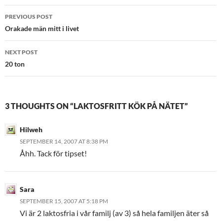
Post
PREVIOUS POST
navigation
Orakade män mitt i livet
NEXT POST
20 ton
3 THOUGHTS ON “LAKTOSFRITT KÖK PÅ NÄTET”
Hilweh
SEPTEMBER 14, 2007 AT 8:38 PM
Åhh. Tack för tipset!
Sara
SEPTEMBER 15, 2007 AT 5:18 PM
Vi är 2 laktosfria i vår familj (av 3) så hela familjen äter så