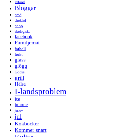
axfood
Bloggar
bröd
choklad
coop
ekologiskt
facebook
Familjemat
fotboll
frukt
glass
glögg
Godis
grill
Hälsa
I-landsproblem
ica
iphone
jerlov
jul
Kokböcker
Kommer snart