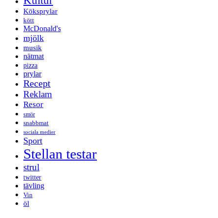
Kultur
Köksprylar
kött
McDonald's
mjölk
musik
nätmat
pizza
prylar
Recept
Reklam
Resor
smör
snabbmat
sociala medier
Sport
Stellan testar
strul
twitter
tävling
Vin
öl