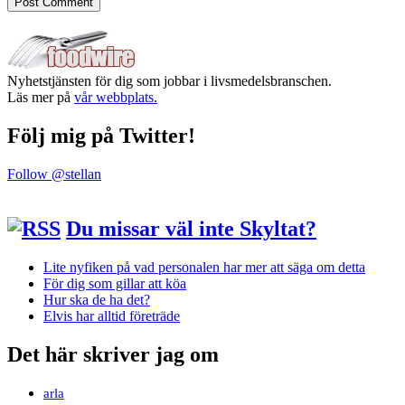
Nyhetstjänsten för dig som jobbar i livsmedelsbranschen.
Läs mer på
vår webbplats.
Följ mig på Twitter!
Follow @stellan
Du missar väl inte Skyltat?
Lite nyfiken på vad personalen har mer att säga om detta
För dig som gillar att köa
Hur ska de ha det?
Elvis har alltid företräde
Det här skriver jag om
arla