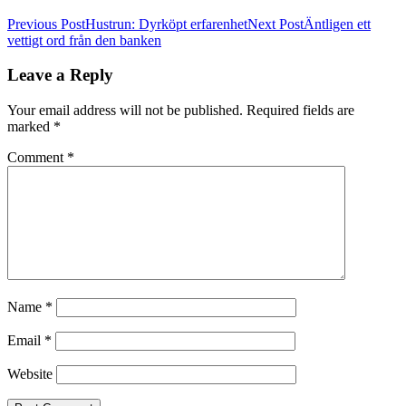
Post
Previous Post
Hustrun: Dyrköpt erfarenhet
Next Post
Äntligen ett
vettigt ord från den banken
navigation
Leave a Reply
Your email address will not be published.
Required fields are
marked
*
Comment
*
Name
*
Email
*
Website