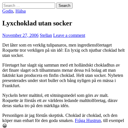
Search
for:
Godis
,
Hälsa
Lyxchoklad utan socker
November 27, 2006
Stellan
Leave a comment
Det låter som en verklig tulipanaros, men ingrediensföretaget
Roquette tror verkligen på sin idé: En lyxig och njutbar choklad helt
utan socker.
Företaget har slagit sig samman med ett holländskt chokladhus av
det finare slaget och tillsammans menar dessa två bolag att man
faktiskt kan producera en finfin choklad. Helt utan socker. Nyheten
presenterades under stort buller och bång nyligen på en mässa i
Frankfurt.
Nyckeln heter maltitol, ett sötningsmedel som görs av malt.
Roquette är förstås ett av världens ledande maltitolföretag, därav
deras starka tro på den märkliga idén.
Personligen är jag förstås skeptisk. Choklad är choklad, och den
köper man enbart för den goda smaken.
Fråga Hustrun
, till exempel
😀