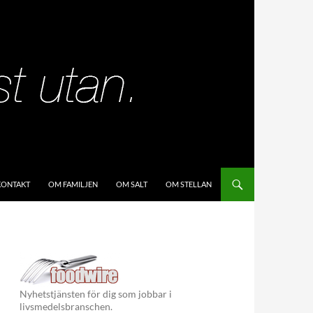
KIP TO CONTENT
KONTAKT
OM FAMILJEN
OM SALT
OM STELLAN
Nyhetstjänsten för dig som jobbar i
livsmedelsbranschen.