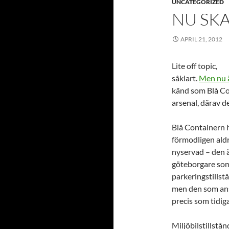
UNCATEGORIZED
NU SKA 
APRIL 21, 2012
Lite off topic,
såklart.
Men nu ä
känd som Blå Con
arsenal, därav de
Blå Containern h
förmodligen aldr
nyservad – den är
göteborgare som 
parkeringstillstå
men den som ansök
precis som tidig
Miljöbilstillstå