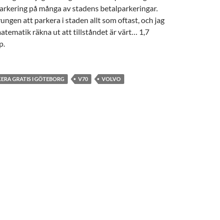
arkering på många av stadens betalparkeringar.
ungen att parkera i staden allt som oftast, och jag
tematik räkna ut att tillståndet är värt… 1,7
p.
ERA GRATIS I GÖTEBORG
V70
VOLVO