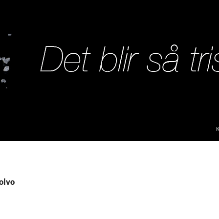
S
volvo