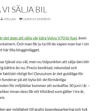
VI SÄLJA BIL
STELLAN
LEAVE A COMMENT
r det dags att sälja vår kära Volvo V70 bi-fuel
, även
tainern. Och man får ju ta till de vapen man har i sin
t här lilla blogginlägget.
ar tjänat oss väl, men nu tidpunkten att sälja den blir
ig bättre än nu. Precis besiktad, rekondad och
 faktiskt riktigt fin! Dessutom är det guldläge för
funderar på att byta bil: de förmånliga
nden för miljöbilar kommer att avskaffas 30 juni i år –
er innan dess får ett tillstånd som gäller i tre år,
are.
nden ger möjlighet till gratis boendeparkering och två