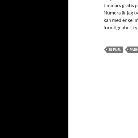
timmars gratis p
Numera är jag tv
kan med enkel ma
förmögenhet, ty
BI-FUEL
PARK