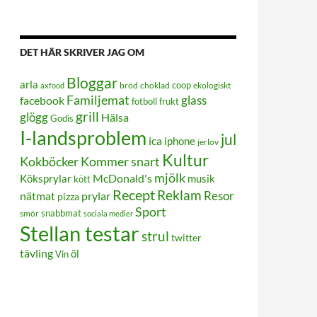
DET HÄR SKRIVER JAG OM
Bloggar
arla
coop
bröd
choklad
ekologiskt
axfood
Familjemat
glass
facebook
frukt
fotboll
grill
glögg
Hälsa
Godis
I-landsproblem
jul
ica
iphone
jerlov
Kultur
Kokböcker
Kommer snart
mjölk
Köksprylar
McDonald's
musik
kött
Recept
Reklam
Resor
prylar
nätmat
pizza
Sport
smör
snabbmat
sociala medier
Stellan testar
strul
twitter
tävling
öl
Vin