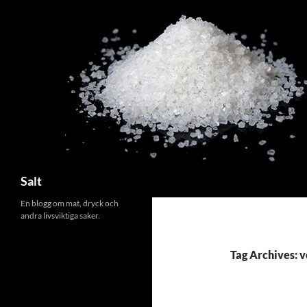
Search
Salt
En blogg om mat, dryck och
andra livsviktiga saker.
Tag Archives: 