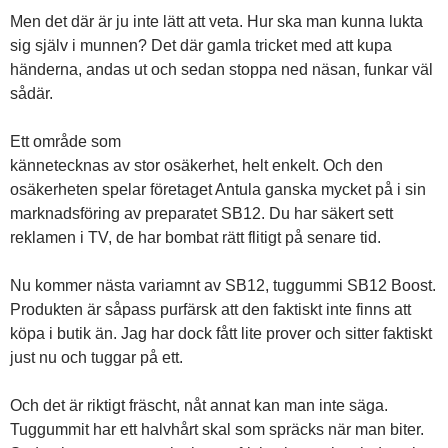
Men det där är ju inte lätt att veta. Hur ska man kunna lukta
sig själv i munnen? Det där gamla tricket med att kupa
händerna, andas ut och sedan stoppa ned näsan, funkar väl
sådär.
Ett område som
kännetecknas av stor osäkerhet, helt enkelt. Och den
osäkerheten spelar företaget Antula ganska mycket på i sin
marknadsföring av preparatet SB12. Du har säkert sett
reklamen i TV, de har bombat rätt flitigt på senare tid.
Nu kommer nästa variamnt av SB12, tuggummi SB12 Boost.
Produkten är såpass purfärsk att den faktiskt inte finns att
köpa i butik än. Jag har dock fått lite prover och sitter faktiskt
just nu och tuggar på ett.
Och det är riktigt fräscht, nåt annat kan man inte säga.
Tuggummit har ett halvhårt skal som spräcks när man biter.