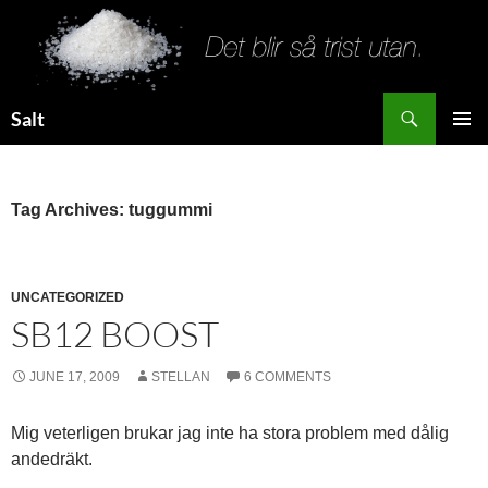
Search
Salt
SKIP
PRIMAR
TO
MENU
CONTENT
Tag Archives: tuggummi
UNCATEGORIZED
SB12 BOOST
JUNE 17, 2009
STELLAN
6 COMMENTS
Mig veterligen brukar jag inte ha stora problem med dålig
andedräkt.