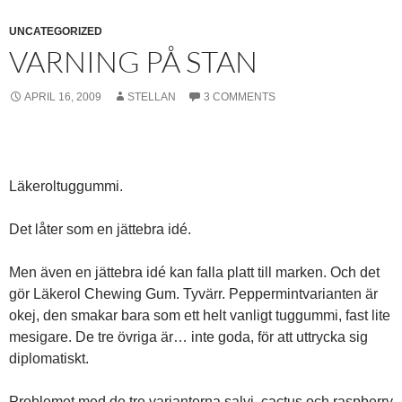
UNCATEGORIZED
VARNING PÅ STAN
APRIL 16, 2009
STELLAN
3 COMMENTS
Läkeroltuggummi.
Det låter som en jättebra idé.
Men även en jättebra idé kan falla platt till marken. Och det
gör Läkerol Chewing Gum. Tyvärr. Peppermintvarianten är
okej, den smakar bara som ett helt vanligt tuggummi, fast lite
mesigare. De tre övriga är… inte goda, för att uttrycka sig
diplomatiskt.
Problemet med de tre varianterna salvi, cactus och raspberry