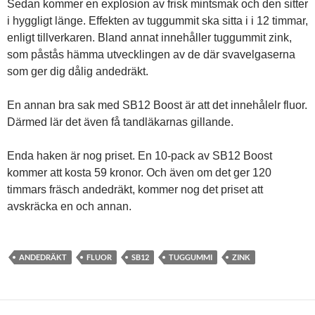
Sedan kommer en explosion av frisk mintsmak och den sitter
i hyggligt länge. Effekten av tuggummit ska sitta i i 12 timmar,
enligt tillverkaren. Bland annat innehåller tuggummit zink,
som påstås hämma utvecklingen av de där svavelgaserna
som ger dig dålig andedräkt.
En annan bra sak med SB12 Boost är att det innehålelr fluor.
Därmed lär det även få tandläkarnas gillande.
Enda haken är nog priset. En 10-pack av SB12 Boost
kommer att kosta 59 kronor. Och även om det ger 120
timmars fräsch andedräkt, kommer nog det priset att
avskräcka en och annan.
ANDEDRÄKT
FLUOR
SB12
TUGGUMMI
ZINK