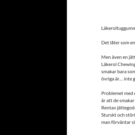
Läkeroltuggumm
Det låter som en
Men även en jätt
Läkerol Chewing
smakar bara som 
övriga är… inte g
Problemet med de
är att de smakar 
Rentav jättegoda
Sturskt och stör
man förväntar si