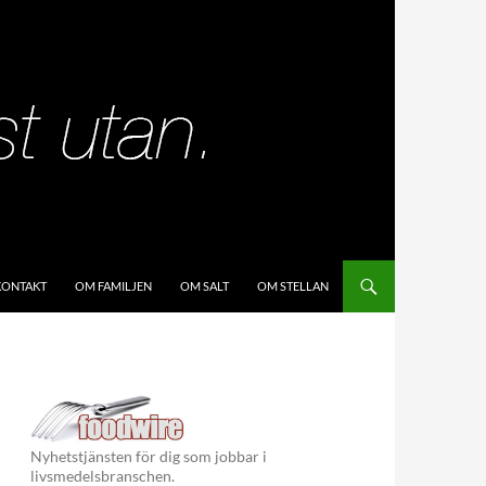
KIP TO CONTENT
KONTAKT
OM FAMILJEN
OM SALT
OM STELLAN
Nyhetstjänsten för dig som jobbar i
livsmedelsbranschen.