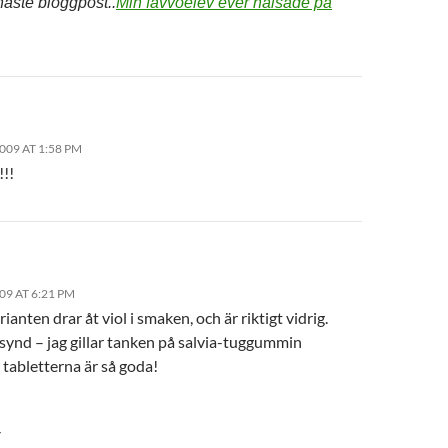
aste bloggpost..
Min favvoelev ever hälsade på
2009 AT 1:58 PM
!!!
09 AT 6:21 PM
rianten drar åt viol i smaken, och är riktigt vidrig.
 synd – jag gillar tanken på salvia-tuggummin
tabletterna är så goda!
Y