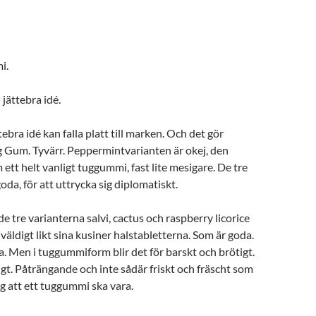
i.
 jättebra idé.
ebra idé kan falla platt till marken. Och det gör
 Gum. Tyvärr. Peppermintvarianten är okej, den
ett helt vanligt tuggummi, fast lite mesigare. De tre
oda, för att uttrycka sig diplomatiskt.
 tre varianterna salvi, cactus och raspberry licorice
väldigt likt sina kusiner halstabletterna. Som är goda.
. Men i tuggummiform blir det för barskt och brötigt.
igt. Påträngande och inte sådär friskt och fräscht som
g att ett tuggummi ska vara.