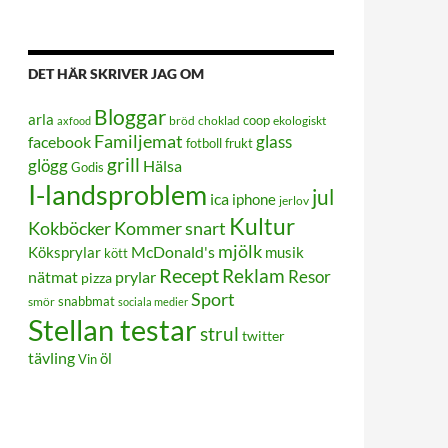
DET HÄR SKRIVER JAG OM
Bloggar
arla
coop
bröd
choklad
ekologiskt
axfood
Familjemat
glass
facebook
frukt
fotboll
grill
glögg
Hälsa
Godis
I-landsproblem
jul
ica
iphone
jerlov
Kultur
Kokböcker
Kommer snart
mjölk
Köksprylar
McDonald's
musik
kött
Recept
Reklam
Resor
prylar
nätmat
pizza
Sport
smör
snabbmat
sociala medier
Stellan testar
strul
twitter
tävling
öl
Vin