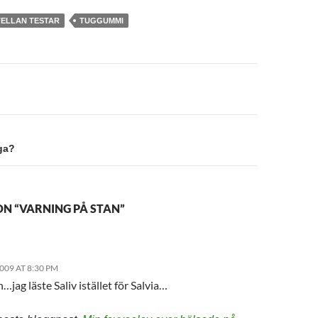
TELLAN TESTAR
TUGGUMMI
on
ga?
N “VARNING PÅ STAN”
2009 AT 8:30 PM
jag läste Saliv istället för Salvia…