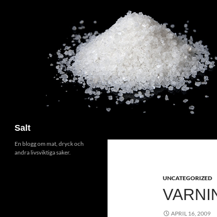
Search
Salt
En blogg om mat, dryck och
andra livsviktiga saker.
UNCATEGORIZED
VARNI
APRIL 16, 2009