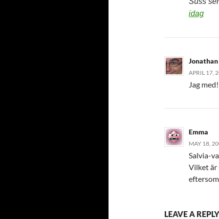
Suss sen
idag
Jonathan
APRIL 17, 
Jag med!
Emma
MAY 18, 20
Salvia-va
Vilket är
eftersom 
LEAVE A REPL