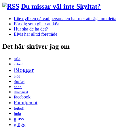
Du missar väl inte Skyltat?
Lite nyfiken på vad personalen har mer att säga om detta
För dig som gillar att köa
Hur ska de ha det?
Elvis har alltid företräde
Det här skriver jag om
arla
axfood
Bloggar
bröd
choklad
coop
ekologiskt
facebook
Familjemat
fotboll
frukt
glass
glögg