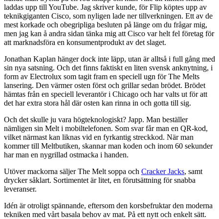
laddas upp till YouTube. Jag skriver kunde, för Flip köptes upp av
teknikgiganten Cisco, som nyligen lade ner tillverkningen. Ett av de
mest korkade och obegripliga besluten på länge om du frågar mig,
men jag kan å andra sidan tänka mig att Cisco var helt fel företag för
att marknadsföra en konsumentprodukt av det slaget.
Jonathan Kaplan hänger dock inte läpp, utan är alltså i full gång med
sin nya satsning. Och det finns faktiskt en liten svensk anknytning, i
form av Electrolux som tagit fram en speciell ugn för The Melts
lansering. Den värmer osten först och grillar sedan brödet. Brödet
hämtas från en speciell leverantör i Chicago och har valts ut för att
det har extra stora hål där osten kan rinna in och gotta till sig.
Och det skulle ju vara högteknologiskt? Japp. Man beställer
nämligen sin Melt i mobiltelefonen. Som svar får man en QR-kod,
vilket närmast kan liknas vid en fyrkantig streckkod. När man
kommer till Meltbutiken, skannar man koden och inom 60 sekunder
har man en nygrillad ostmacka i handen.
Utöver mackorna säljer The Melt soppa och
Cracker Jacks
, samt
drycker såklart. Sortimentet är litet, en förutsättning för snabba
leveranser.
Idén är otroligt spännande, eftersom den korsbefruktar den moderna
tekniken med vårt basala behov av mat. På ett nytt och enkelt sätt.