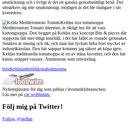
utsträckning och i övrigt är det ett ganska genomsnittligt bröd. Det
utmärkers sig inte smakmässigt, möjligen är det lite matigare i sin
konsistens.
Keldas nya tomatsoppa
Mediterranean Tomato däremot, är riktigt bra för att vara
kartongsoppa. Den bygger på Keldas nya koncept Bits & pieces där
sopporna fått mer bitigt innehåll, i det här fallet av rostade grönsaker.
Smaken är mustig och rik, och man har lyckats lirka bort mycket av
industrikänslan. Den här soppan kommer jag säkert att köpa igen.
Keldas traditionella tomatsoppa är en av mina favoriter, och den här
känns snäppet vassare. Åtminstone som omväxling.
bröd
kelda
lantbröd
skogaholm
soppa
Nyhetstjänsten för dig som jobbar i livsmedelsbranschen.
Läs mer på
vår webbplats.
Följ mig på Twitter!
Follow @stellan