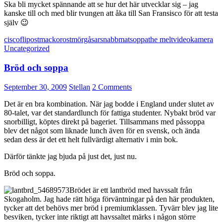
Ska bli mycket spännande att se hur det här utvecklar sig – jag
kanske till och med blir tvungen att åka till San Fransisco för att testa
själv 😉
cisco
flip
ostmackor
ostmörgåsar
snabbmat
soppa
the melt
videokamera
Uncategorized
Bröd och soppa
September 30, 2009
Stellan
2 Comments
Det är en bra kombination. När jag bodde i England under slutet av
80-talet, var det standardlunch för fattiga studenter. Nybakt bröd var
snorbilligt, köptes direkt på bageriet. Tillsammans med påssoppa
blev det något som liknade lunch även för en svensk, och ända
sedan dess är det ett helt fullvärdigt alternativ i min bok.
Därför tänkte jag bjuda på just det, just nu.
Bröd och soppa.
Brödet är ett lantbröd med havssalt från
Skogaholm. Jag hade rätt höga förväntningar på den här produkten,
tycker att det behövs mer bröd i premiumklassen. Tyvärr blev jag lite
besviken, tycker inte riktigt att havssaltet märks i någon större