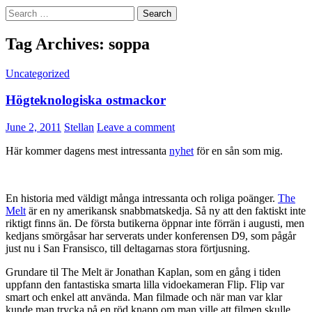
Search
for:
Tag Archives: soppa
Uncategorized
Högteknologiska ostmackor
June 2, 2011
Stellan
Leave a comment
Här kommer dagens mest intressanta
nyhet
för en sån som mig.
En historia med väldigt många intressanta och roliga poänger.
The
Melt
är en ny amerikansk snabbmatskedja. Så ny att den faktiskt inte
riktigt finns än. De första butikerna öppnar inte förrän i augusti, men
kedjans smörgåsar har serverats under konferensen D9, som pågår
just nu i San Fransisco, till deltagarnas stora förtjusning.
Grundare til The Melt är Jonathan Kaplan, som en gång i tiden
uppfann den fantastiska smarta lilla vidoekameran Flip. Flip var
smart och enkel att använda. Man filmade och när man var klar
kunde man trycka på en röd knapp om man ville att filmen skulle