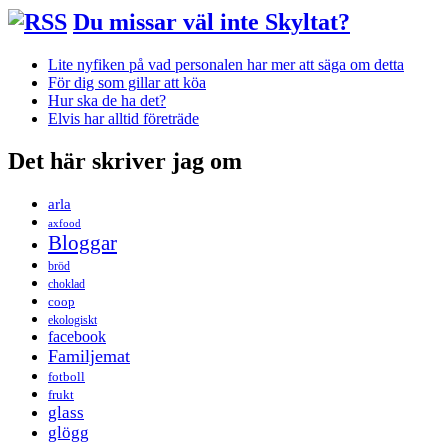
Du missar väl inte Skyltat?
Lite nyfiken på vad personalen har mer att säga om detta
För dig som gillar att köa
Hur ska de ha det?
Elvis har alltid företräde
Det här skriver jag om
arla
axfood
Bloggar
bröd
choklad
coop
ekologiskt
facebook
Familjemat
fotboll
frukt
glass
glögg