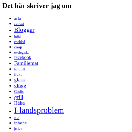
Det här skriver jag om
arla
axfood
Bloggar
bröd
choklad
coop
ekologiskt
facebook
Familjemat
fotboll
frukt
glass
glögg
Godis
grill
Hälsa
I-landsproblem
ica
iphone
jerlov