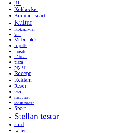
jul
Kokböcker
Kommer snart
Kultur
Köksprylar
kött
McDonald's
mjölk
musik
nätmat
pizza
prylar
Recept
Reklam
Resor
smör
snabbmat
sociala medier
Sport
Stellan testar
strul
twitter