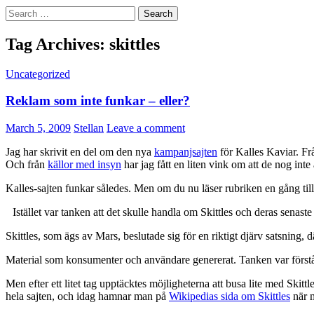
Search
for:
Tag Archives: skittles
Uncategorized
Reklam som inte funkar – eller?
March 5, 2009
Stellan
Leave a comment
Jag har skrivit en del om den nya
kampanjsajten
för Kalles Kaviar. Fr
Och från
källor med insyn
har jag fått en liten vink om att de nog i
Kalles-sajten funkar således. Men om du nu läser rubriken en gång till,
Istället var tanken att det skulle handla om Skittles och deras sena
Skittles, som ägs av Mars, beslutade sig för en riktigt djärv satsning,
Material som konsumenter och användare genererat. Tanken var förstås 
Men efter ett litet tag upptäcktes möjligheterna att busa lite med Skit
hela sajten, och idag hamnar man på
Wikipedias sida om Skittles
när m