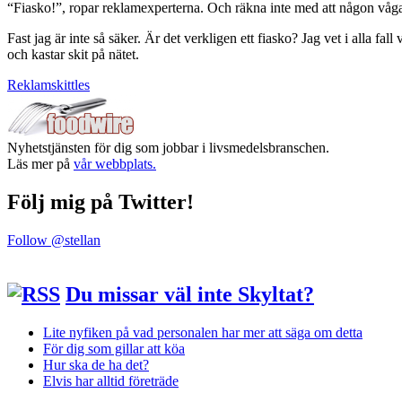
“Fiasko!”, ropar reklamexperterna. Och räkna inte med att någon våga
Fast jag är inte så säker. Är det verkligen ett fiasko? Jag vet i alla f
och kastar skit på nätet.
Reklam
skittles
Nyhetstjänsten för dig som jobbar i livsmedelsbranschen.
Läs mer på
vår webbplats.
Följ mig på Twitter!
Follow @stellan
Du missar väl inte Skyltat?
Lite nyfiken på vad personalen har mer att säga om detta
För dig som gillar att köa
Hur ska de ha det?
Elvis har alltid företräde