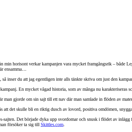
ån min horisont verkar kampanjen vara mycket framgångsrik – både Lego
nte är ensamma…
 så inser du att jag egentligen inte alls tänkte skriva om just den kampa
ste kampanj. En mycket vågad historia, som av många nu karakteriseras so
 där man gjorde om sin sajt till ett nav där man samlade in flöden av mat
att det skulle bli en riktig dusch av lovord, positiva omdömen, snygga
tles-sajten. Det började dyka upp svordomar och snusk i flödet av inlägg f
an försöker ta sig till
Skittles.com
.