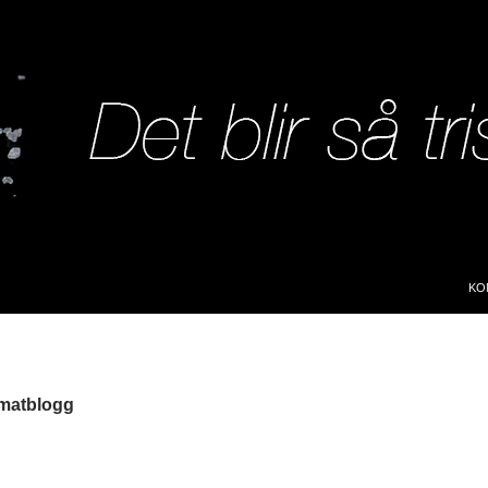
SK
KO
 matblogg