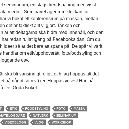
litet seminarium, en slags trendspaning med visst
ala medier. Seminariet äger rum klockan tio.
har vi bokat ett konferensrum på mässan, mellan
n det är faktiskt allt vi gjort. Tanken och
n är att deltagarna ska bidra med innehåll, och den
 har redan rullat igång på Facebooksidan. Om du
h idéer så är det bara att spåna på! De spår vi varit
lls handlar om etik/upphovsrätt, foto/foodstyling och
bloggande osv.
är ska bli vansinnigt roligt, och jag hoppas att det
ttet på något som växer. Hoppas vi ses! Här, på
å Det Goda Köket.
T
ETIK
FOODSTYLING
FOTO
MÄSSA
MATBLOGGARE
NÄTVERK
SEMINARIUM
VIDEOBLOGG
VLOG
WORKSHOP