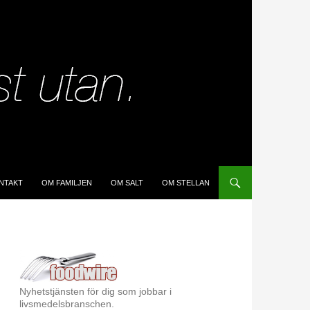
IP TO CONTENT
NTAKT
OM FAMILJEN
OM SALT
OM STELLAN
Nyhetstjänsten för dig som jobbar i
livsmedelsbranschen.