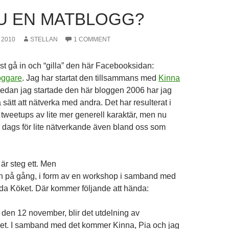
U EN MATBLOGG?
 2010
STELLAN
1 COMMENT
t gå in och “gilla” den här Facebooksidan:
oggare
. Jag har startat den tillsammans med
Kinna
sedan jag startade den här bloggen 2006 har jag
 sätt att nätverka med andra. Det har resulterat i
 tweetups av lite mer generell karaktär, men nu
är dags för lite nätverkande även bland oss som
r steg ett. Men
an på gång, i form av en workshop i samband med
a Köket. Där kommer följande att hända:
 den 12 november, blir det utdelning av
et. I samband med det kommer Kinna, Pia och jag