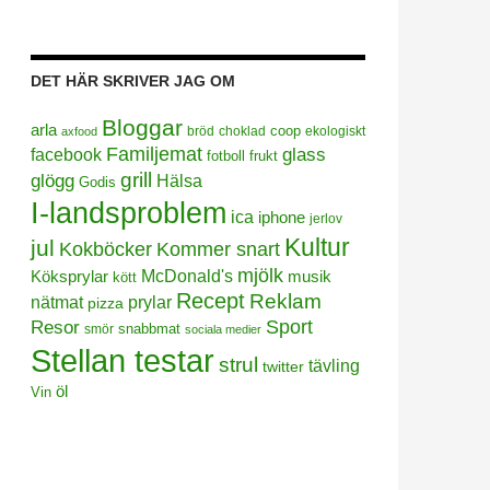
DET HÄR SKRIVER JAG OM
Bloggar
arla
coop
bröd
choklad
ekologiskt
axfood
Familjemat
facebook
glass
frukt
fotboll
grill
glögg
Hälsa
Godis
I-landsproblem
ica
iphone
jerlov
Kultur
jul
Kokböcker
Kommer snart
mjölk
Köksprylar
McDonald's
musik
kött
Recept
Reklam
prylar
nätmat
pizza
Sport
Resor
smör
snabbmat
sociala medier
Stellan testar
strul
tävling
twitter
öl
Vin