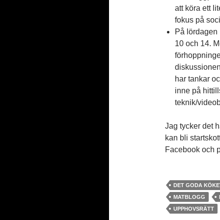
att köra ett 
fokus på soci
På lördagen 
10 och 14. Me
förhoppninge
diskussionen
har tankar oc
inne på hitti
teknik/video
Jag tycker det h
kan bli startsko
Facebook och p
DET GODA KÖKE
MATBLOGG
UPPHOVSRÄTT