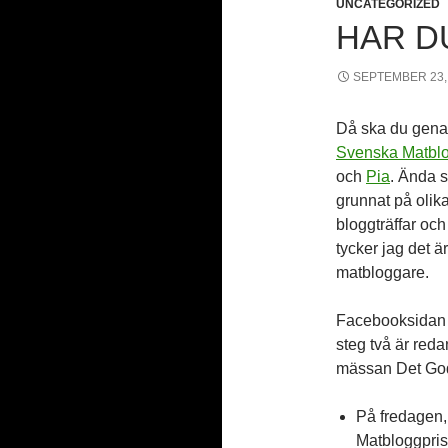
UNCATEGORIZED
HAR D
SEPTEMBER 23,
Då ska du genas
Svenska Matbl
och
Pia
. Ända 
grunnat på olika
bloggträffar och
tycker jag det 
matbloggare.
Facebooksidan ä
steg två är red
mässan Det God
På fredagen,
Matbloggpris