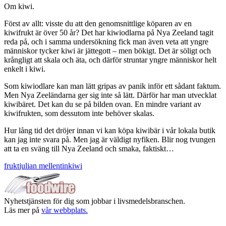
Om kiwi.
Först av allt: visste du att den genomsnittlige köparen av en
kiwifrukt är över 50 år? Det har kiwiodlarna på Nya Zeeland tagit
reda på, och i samma undersökning fick man även veta att yngre
människor tycker kiwi är jättegott – men bökigt. Det är söligt och
krångligt att skala och äta, och därför struntar yngre människor helt
enkelt i kiwi.
Som kiwiodlare kan man lätt gripas av panik inför ett sådant faktum.
Men Nya Zeeländarna ger sig inte så lätt. Därför har man utvecklat
kiwibäret. Det kan du se på bilden ovan. En mindre variant av
kiwifrukten, som dessutom inte behöver skalas.
Hur lång tid det dröjer innan vi kan köpa kiwibär i vår lokala butik
kan jag inte svara på. Men jag är väldigt nyfiken. Blir nog tvungen
att ta en sväng till Nya Zeeland och smaka, faktiskt…
frukt
julian mellentin
kiwi
Nyhetstjänsten för dig som jobbar i livsmedelsbranschen.
Läs mer på
vår webbplats.