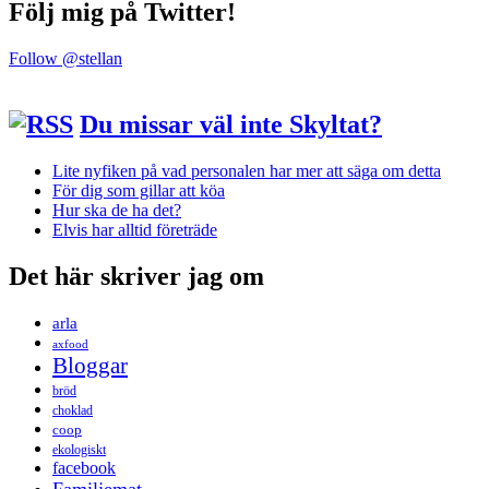
Följ mig på Twitter!
Follow @stellan
Du missar väl inte Skyltat?
Lite nyfiken på vad personalen har mer att säga om detta
För dig som gillar att köa
Hur ska de ha det?
Elvis har alltid företräde
Det här skriver jag om
arla
axfood
Bloggar
bröd
choklad
coop
ekologiskt
facebook
Familjemat