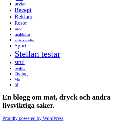
prylar
Recept
Reklam
Resor
smör
snabbmat
sociala medier
Sport
Stellan testar
strul
twitter
tävling
Vin
öl
En blogg om mat, dryck och andra
livsviktiga saker.
Proudly powered by WordPress