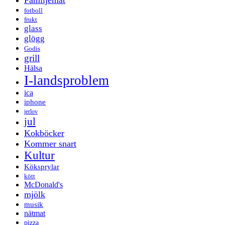
fotboll
frukt
glass
glögg
Godis
grill
Hälsa
I-landsproblem
ica
iphone
jerlov
jul
Kokböcker
Kommer snart
Kultur
Köksprylar
kött
McDonald's
mjölk
musik
nätmat
pizza