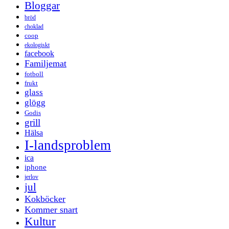
Bloggar
bröd
choklad
coop
ekologiskt
facebook
Familjemat
fotboll
frukt
glass
glögg
Godis
grill
Hälsa
I-landsproblem
ica
iphone
jerlov
jul
Kokböcker
Kommer snart
Kultur