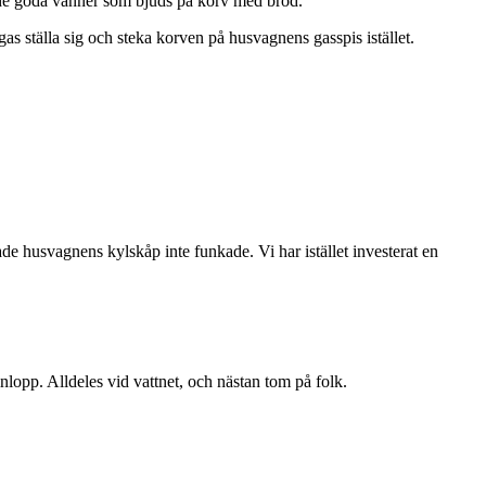
nde goda vänner som bjuds på korv med bröd.
gas ställa sig och steka korven på husvagnens gasspis istället.
ade husvagnens kylskåp inte funkade. Vi har istället investerat en
 inlopp. Alldeles vid vattnet, och nästan tom på folk.