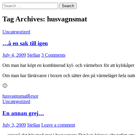
Search
for:
Tag Archives: husvagnsmat
Uncategorized
…å en sak till igen
July 4, 2009
Stellan
3 Comments
Om man har köpt en kombinerad kyl- och värmebox för att kylskåpet i hu
Om man har färskvaror i boxen och sätter den på värmeläget hela natte
🙁
husvagnsmat
Resor
Uncategorized
En annan grej…
July 3, 2009
Stellan
Leave a comment