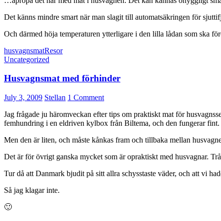
…apropå det här med mat i husvagnen: Det kan kännas ohyggligt smart
Det känns mindre smart när man slagit till automatsäkringen för sjuttif
Och därmed höja temperaturen ytterligare i den lilla lådan som ska för
husvagnsmat
Resor
Uncategorized
Husvagnsmat med förhinder
July 3, 2009
Stellan
1 Comment
Jag frågade ju häromveckan efter tips om praktiskt mat för husvagnssem
femhundring i en eldriven kylbox från Biltema, och den fungerar fint.
Men den är liten, och måste kånkas fram och tillbaka mellan husvagne
Det är för övrigt ganska mycket som är opraktiskt med husvagnar. Trå
Tur då att Danmark bjudit på sitt allra schysstaste väder, och att vi had
Så jag klagar inte.
🙂