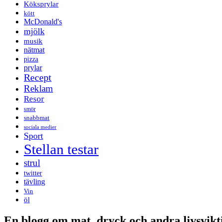
Köksprylar
kött
McDonald's
mjölk
musik
nätmat
pizza
prylar
Recept
Reklam
Resor
smör
snabbmat
sociala medier
Sport
Stellan testar
strul
twitter
tävling
Vin
öl
En blogg om mat, dryck och andra livsvikti