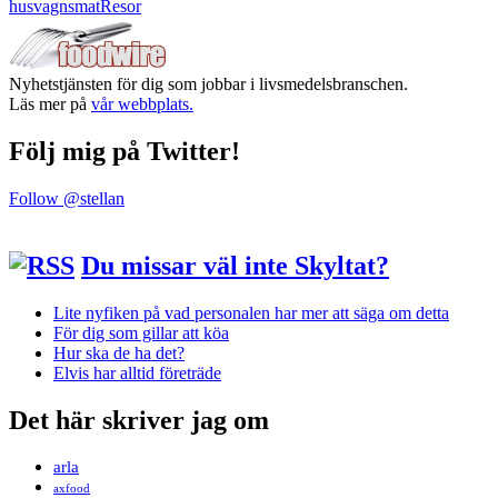
husvagnsmat
Resor
Nyhetstjänsten för dig som jobbar i livsmedelsbranschen.
Läs mer på
vår webbplats.
Följ mig på Twitter!
Follow @stellan
Du missar väl inte Skyltat?
Lite nyfiken på vad personalen har mer att säga om detta
För dig som gillar att köa
Hur ska de ha det?
Elvis har alltid företräde
Det här skriver jag om
arla
axfood