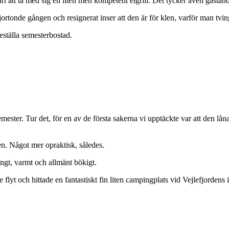
 att ta med sig en liten men kompetent elgrill. Det tycker även gästa
jortonde gången och resignerat inser att den är för klen, varför man tvin
eställa semesterbostad.
ester. Tur det, för en av de första sakerna vi upptäckte var att den lån
n. Något mer opraktisk, således.
ngt, varmt och allmänt bökigt.
e flyt och hittade en fantastiskt fin liten campingplats vid Vejlefjordens