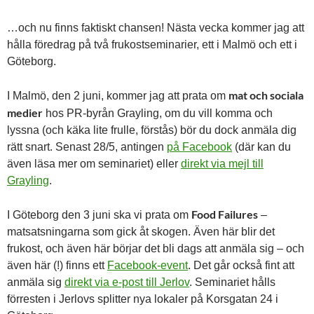
…och nu finns faktiskt chansen! Nästa vecka kommer jag att
hålla föredrag på två frukostseminarier, ett i Malmö och ett i
Göteborg.
mat och sociala
I Malmö, den 2 juni, kommer jag att prata om
medier
hos PR-byrån Grayling, om du vill komma och
lyssna (och käka lite frulle, förstås) bör du dock anmäla dig
rätt snart. Senast 28/5, antingen
på Facebook
(där kan du
även läsa mer om seminariet) eller
direkt via mejl till
Grayling
.
Food Failures
I Göteborg den 3 juni ska vi prata om
–
matsatsningarna som gick åt skogen. Även här blir det
frukost, och även här börjar det bli dags att anmäla sig – och
även här (!) finns ett
Facebook-event
. Det går också fint att
anmäla sig
direkt via e-post till Jerlov
. Seminariet hålls
förresten i Jerlovs splitter nya lokaler på Korsgatan 24 i