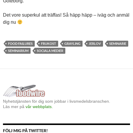
Göteborg.
Det vore superkul att träffas! Så häpp häpp – iväg och anmäl
dig nu
FOOD FAILURES
FRUKOST
GRAYLING
JERLOV
SEMINARIE
SEMINARIUM
SOCIALA MEDIER
Nyhetstjänsten för dig som jobbar i livsmedelsbranschen.
Läs mer på
vår webbplats.
FÖLJ MIG PÅ TWITTER!