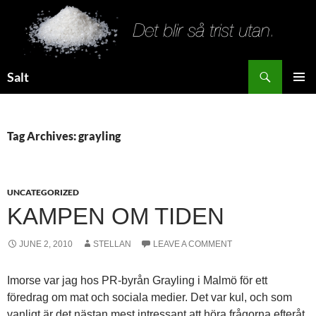
Search
Salt
SKIP
PRIMAR
TO
MENU
CONTENT
Tag Archives: grayling
UNCATEGORIZED
KAMPEN OM TIDEN
JUNE 2, 2010
STELLAN
LEAVE A COMMENT
Imorse var jag hos PR-byrån Grayling i Malmö för ett
föredrag om mat och sociala medier. Det var kul, och som
vanligt är det nästan mest intressant att höra frågorna efteråt.