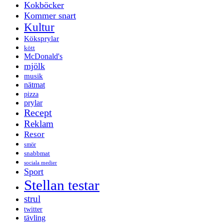
Kokböcker
Kommer snart
Kultur
Köksprylar
kött
McDonald's
mjölk
musik
nätmat
pizza
prylar
Recept
Reklam
Resor
smör
snabbmat
sociala medier
Sport
Stellan testar
strul
twitter
tävling