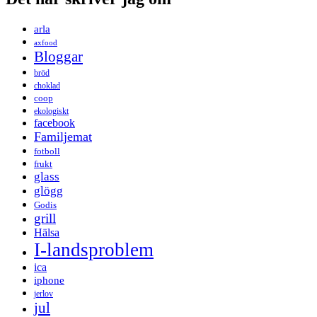
arla
axfood
Bloggar
bröd
choklad
coop
ekologiskt
facebook
Familjemat
fotboll
frukt
glass
glögg
Godis
grill
Hälsa
I-landsproblem
ica
iphone
jerlov
jul