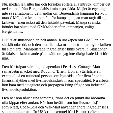
Nu, medan jag sitter här och försöker sortera alla intryck, dimper det
ned ett mejl från Bergendahls i min e-postlåda. Mejlet är egentligen
inte så sensationellt, det handlar om Bergendahls kampanj för kött
utan GMO, den kritik man fått för kampanjen, att man tagit till sig
kritiken – men också att den faktiskt påverkat. Många svenska
bönder har slutat med GMO-foder efter kampanjen, enligt
Bergendahls.
I USA är situationen en helt annan. Kunskapen om GMO är inte
särskilt utbredd, och den amerikanska matindustrin har tagit tekniken
till sitt hjärta. Manipulerade ingredienser finns överallt. Situationen
är faktiskt skrämmande på ett sätt som jag inte riktigt hade klart för
mig.
Den här frågan står högt på agendan i FearLess Cottage. Man
samarbetar mycket med Robyn O’Brien. Hon är ytterligare ett
exempel på en rutinerad person som bytt sida, efter flera år som
finansanalytiker med livsmedelsindustrin som specialitet. Nu arbetar
hon bara med att agitera och propagera kring frågor om industriell
livsmedelsproduktion.
Och när hon håller sina föredrag, finns det en punkt där åhörarna
ofta kippar efter andan: När hon berättar om hur livsmedelsjättar
som Kraft, Coca-Cola och Wal-Mart använder andra ingredienser i
sina produkter utanför USA (till exempel här i Europa) eftersom