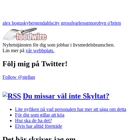
alex bogusky
bergendahls
city gross
fearless
gmo
robyn o'brien
Nyhetstjänsten för dig som jobbar i livsmedelsbranschen.
Läs mer på
vår webbplats.
Följ mig på Twitter!
Follow @stellan
Du missar väl inte Skyltat?
Lite nyfiken på vad personalen har mer att säga om detta
För dig som gillar att köa
Hur ska de ha det?
Elvis har alltid företräde
Det här skriver jag om