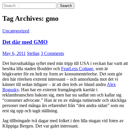
Search
for:
Tag Archives: gmo
Uncategorized
Det där med GMO
May 6, 2011
Stellan
3 Comments
Det huvudsakliga syftet med min tripp till USA i veckan har varit att
besöka lilla staden Boulder och
FearLess Cottage
, som är
högkvarter för en helt ny form av konsumentrörelse. Det som gör
den här rörelsen extremt intressant – och annorlunda mot det vi
känner till sedan tidigare – är att den leds av bland andra
Alex
Bogusky
. Han har en extremt framgångsrik karriär i
reklambranschen bakom sig, men har nu sadlat om och kallar sig
“consumer advocate.” Han är en av många rutinerade och skickliga
personer med många års erfarenhet från “den andra sidan” som nu
rest sig upp och tagit ställning.
Jag tillbringade två dagar med folket i den lilla stugan vid foten av
Klippiga Bergen. Det var galet intressant.