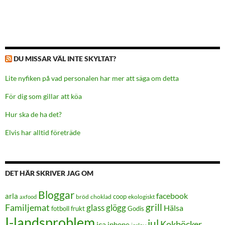
DU MISSAR VÄL INTE SKYLTAT?
Lite nyfiken på vad personalen har mer att säga om detta
För dig som gillar att köa
Hur ska de ha det?
Elvis har alltid företräde
DET HÄR SKRIVER JAG OM
Bloggar
facebook
arla
coop
bröd
choklad
ekologiskt
axfood
grill
Familjemat
glass
glögg
Hälsa
frukt
Godis
fotboll
I-landsproblem
jul
Kokböcker
ica
iphone