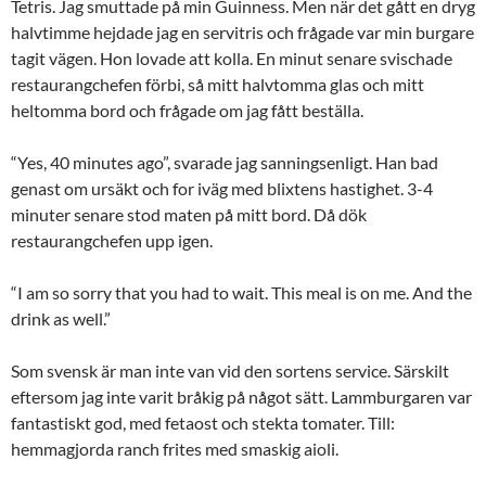
Tetris. Jag smuttade på min Guinness. Men när det gått en dryg
halvtimme hejdade jag en servitris och frågade var min burgare
tagit vägen. Hon lovade att kolla. En minut senare svischade
restaurangchefen förbi, så mitt halvtomma glas och mitt
heltomma bord och frågade om jag fått beställa.
“Yes, 40 minutes ago”, svarade jag sanningsenligt. Han bad
genast om ursäkt och for iväg med blixtens hastighet. 3-4
minuter senare stod maten på mitt bord. Då dök
restaurangchefen upp igen.
“I am so sorry that you had to wait. This meal is on me. And the
drink as well.”
Som svensk är man inte van vid den sortens service. Särskilt
eftersom jag inte varit bråkig på något sätt. Lammburgaren var
fantastiskt god, med fetaost och stekta tomater. Till:
hemmagjorda ranch frites med smaskig aioli.