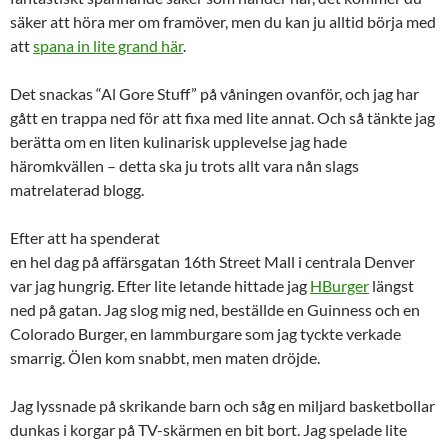
säker att höra mer om framöver, men du kan ju alltid börja med
att
spana in lite grand här
.
Det snackas “Al Gore Stuff” på våningen ovanför, och jag har
gått en trappa ned för att fixa med lite annat. Och så tänkte jag
berätta om en liten kulinarisk upplevelse jag hade
häromkvällen – detta ska ju trots allt vara nån slags
matrelaterad blogg.
Efter att ha spenderat
en hel dag på affärsgatan 16th Street Mall i centrala Denver
var jag hungrig. Efter lite letande hittade jag
HBurger
längst
ned på gatan. Jag slog mig ned, beställde en Guinness och en
Colorado Burger, en lammburgare som jag tyckte verkade
smarrig. Ölen kom snabbt, men maten dröjde.
Jag lyssnade på skrikande barn och såg en miljard basketbollar
dunkas i korgar på TV-skärmen en bit bort. Jag spelade lite