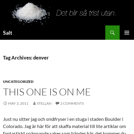
Search
Salt
SKIP
PRIMAR
TO
MENU
CONTENT
Tag Archives: denver
UNCATEGORIZED
THIS ONE IS ON ME
MAY 3, 2011
STELLAN
2 COMMENTS
Just nu sitter jag och småfryser i en stuga i staden Boulder i
Colorado. Jag är här för att skaffa material till lite artiklar om
fantastiskt spännande saker som händer här, det kommer du