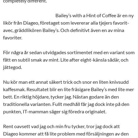
completely different.”
Bailey’s with a Hint of Coffee är en ny
likör från Diageo, företaget som levererar alla tjejers favorit-
avec, gräddlikören Bailey’s. Och definitivt även en av mina
favoriter.
För några år sedan utvidgades sortimentet med en variant som
fått en subtil smak av mint. Lite after eight-känsla sådär, och
jättegod.
Nu kör man ett annat säkert trick och snor en liten knivsudd
kaffesmak. Resultatet blir en lite fräsigare Bailey’s med lite mer
bett. En riktig höjdare, tycker jag. Nästan godare än den
traditionella varianten. Fullt medhåll får jag dock inte på den
punkten, IT-mamman säger sig föredra originalet.
Rent oavsett vad jag och min fru tycker, tror jag dock att
Diageo kommer att få lite problem med försäljningen av den