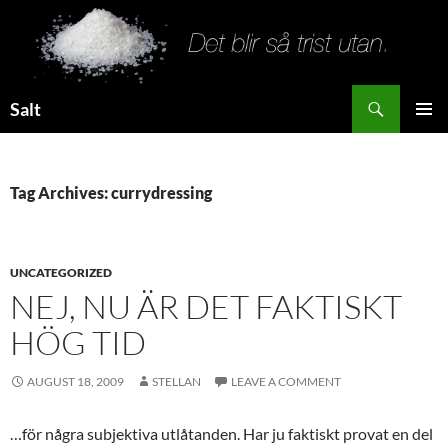
Search
Salt
SKIP
PRIMAR
TO
MENU
CONTENT
Tag Archives: currydressing
UNCATEGORIZED
NEJ, NU ÄR DET FAKTISKT
HÖG TID
AUGUST 18, 2009
STELLAN
LEAVE A COMMENT
…för några subjektiva utlåtanden. Har ju faktiskt provat en del