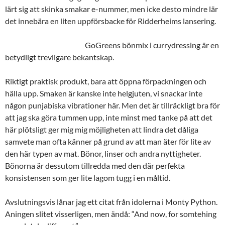
lärt sig att skinka smakar e-nummer, men icke desto mindre lär
det innebära en liten uppförsbacke för Ridderheims lansering.
GoGreens bönmix i currydressing är en
betydligt trevligare bekantskap.
Riktigt praktisk produkt, bara att öppna förpackningen och
hälla upp. Smaken är kanske inte helgjuten, vi snackar inte
någon punjabiska vibrationer här. Men det är tillräckligt bra för
att jag ska göra tummen upp, inte minst med tanke på att det
här plötsligt ger mig mig möjligheten att lindra det dåliga
samvete man ofta känner på grund av att man äter för lite av
den här typen av mat. Bönor, linser och andra nyttigheter.
Bönorna är dessutom tillredda med den där perfekta
konsistensen som ger lite lagom tugg i en måltid.
Avslutningsvis lånar jag ett citat från idolerna i Monty Python.
Aningen slitet visserligen, men ändå: “And now, for somtehing