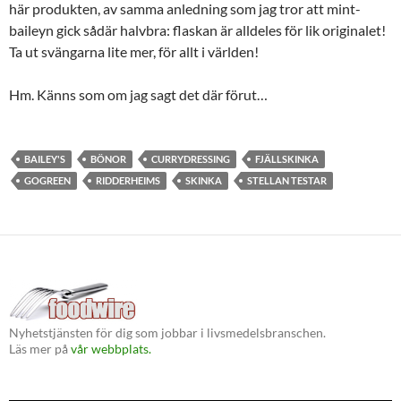
här produkten, av samma anledning som jag tror att mint-
baileyn gick sådär halvbra: flaskan är alldeles för lik originalet!
Ta ut svängarna lite mer, för allt i världen!
Hm. Känns som om jag sagt det där förut…
BAILEY'S
BÖNOR
CURRYDRESSING
FJÄLLSKINKA
GOGREEN
RIDDERHEIMS
SKINKA
STELLAN TESTAR
Nyhetstjänsten för dig som jobbar i livsmedelsbranschen.
Läs mer på
vår webbplats.