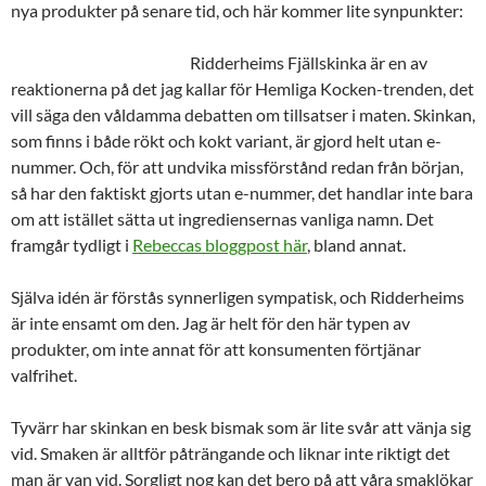
nya produkter på senare tid, och här kommer lite synpunkter:
Ridderheims Fjällskinka är en av
reaktionerna på det jag kallar för Hemliga Kocken-trenden, det
vill säga den våldamma debatten om tillsatser i maten. Skinkan,
som finns i både rökt och kokt variant, är gjord helt utan e-
nummer. Och, för att undvika missförstånd redan från början,
så har den faktiskt gjorts utan e-nummer, det handlar inte bara
om att istället sätta ut ingrediensernas vanliga namn. Det
framgår tydligt i
Rebeccas bloggpost här
, bland annat.
Själva idén är förstås synnerligen sympatisk, och Ridderheims
är inte ensamt om den. Jag är helt för den här typen av
produkter, om inte annat för att konsumenten förtjänar
valfrihet.
Tyvärr har skinkan en besk bismak som är lite svår att vänja sig
vid. Smaken är alltför påträngande och liknar inte riktigt det
man är van vid. Sorgligt nog kan det bero på att våra smaklökar