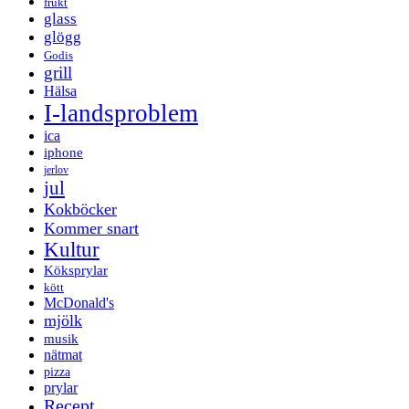
frukt
glass
glögg
Godis
grill
Hälsa
I-landsproblem
ica
iphone
jerlov
jul
Kokböcker
Kommer snart
Kultur
Köksprylar
kött
McDonald's
mjölk
musik
nätmat
pizza
prylar
Recept