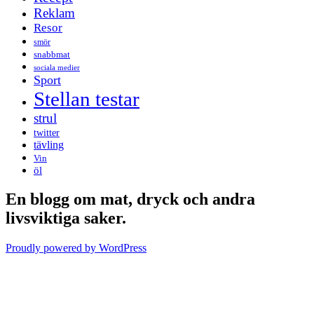
Reklam
Resor
smör
snabbmat
sociala medier
Sport
Stellan testar
strul
twitter
tävling
Vin
öl
En blogg om mat, dryck och andra
livsviktiga saker.
Proudly powered by WordPress