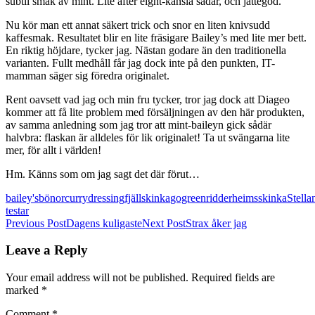
subtil smak av mint. Lite after eight-känsla sådär, och jättegod.
Nu kör man ett annat säkert trick och snor en liten knivsudd
kaffesmak. Resultatet blir en lite fräsigare Bailey’s med lite mer bett.
En riktig höjdare, tycker jag. Nästan godare än den traditionella
varianten. Fullt medhåll får jag dock inte på den punkten, IT-
mamman säger sig föredra originalet.
Rent oavsett vad jag och min fru tycker, tror jag dock att Diageo
kommer att få lite problem med försäljningen av den här produkten,
av samma anledning som jag tror att mint-baileyn gick sådär
halvbra: flaskan är alldeles för lik originalet! Ta ut svängarna lite
mer, för allt i världen!
Hm. Känns som om jag sagt det där förut…
bailey's
bönor
currydressing
fjällskinka
gogreen
ridderheims
skinka
Stella
testar
Post
Previous Post
Dagens kuligaste
Next Post
Strax åker jag
navigation
Leave a Reply
Your email address will not be published.
Required fields are
marked
*
Comment
*