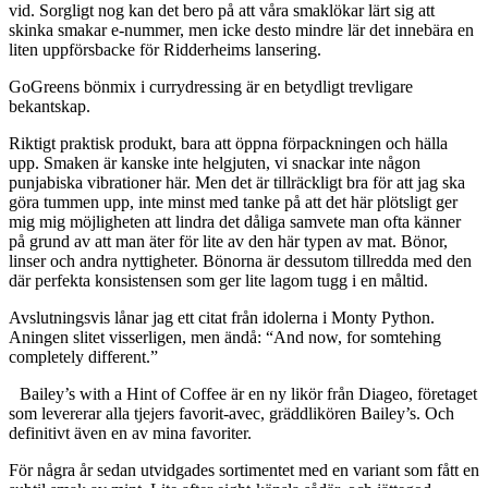
vid. Sorgligt nog kan det bero på att våra smaklökar lärt sig att
skinka smakar e-nummer, men icke desto mindre lär det innebära en
liten uppförsbacke för Ridderheims lansering.
GoGreens bönmix i currydressing är en betydligt trevligare
bekantskap.
Riktigt praktisk produkt, bara att öppna förpackningen och hälla
upp. Smaken är kanske inte helgjuten, vi snackar inte någon
punjabiska vibrationer här. Men det är tillräckligt bra för att jag ska
göra tummen upp, inte minst med tanke på att det här plötsligt ger
mig mig möjligheten att lindra det dåliga samvete man ofta känner
på grund av att man äter för lite av den här typen av mat. Bönor,
linser och andra nyttigheter. Bönorna är dessutom tillredda med den
där perfekta konsistensen som ger lite lagom tugg i en måltid.
Avslutningsvis lånar jag ett citat från idolerna i Monty Python.
Aningen slitet visserligen, men ändå: “And now, for somtehing
completely different.”
Bailey’s with a Hint of Coffee är en ny likör från Diageo, företaget
som levererar alla tjejers favorit-avec, gräddlikören Bailey’s. Och
definitivt även en av mina favoriter.
För några år sedan utvidgades sortimentet med en variant som fått en