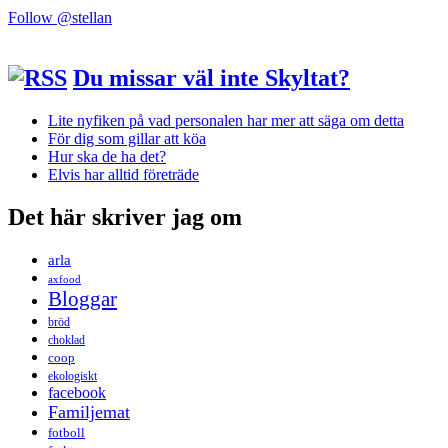
Follow @stellan
Du missar väl inte Skyltat?
Lite nyfiken på vad personalen har mer att säga om detta
För dig som gillar att köa
Hur ska de ha det?
Elvis har alltid företräde
Det här skriver jag om
arla
axfood
Bloggar
bröd
choklad
coop
ekologiskt
facebook
Familjemat
fotboll