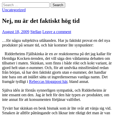
Search
for:
Uncategorized
Nej, nu är det faktiskt hög tid
August 18, 2009
Stellan
Leave a comment
…för några subjektiva utlåtanden. Har ju faktiskt provat en del nya
produkter på senare tid, och här kommer lite synpunkter:
Ridderheims Fjällskinka är en av reaktionerna på det jag kallar för
Hemliga Kocken-trenden, det vill säga den våldamma debatten om
tillsatser i maten. Skinkan, som finns i både rökt och kokt variant, är
gjord helt utan e-nummer. Och, för att undvika missförstånd redan
från början, så har den faktiskt gjorts utan e-nummer, det handlar
inte bara om att istället sätta ut ingrediensernas vanliga namn. Det
framgår tydligt i
Rebeccas bloggpost här
, bland annat.
Själva idén är förstås synnerligen sympatisk, och Ridderheims är
inte ensamt om den. Jag är helt för den här typen av produkter, om
inte annat för att konsumenten förtjänar valfrihet.
Tyvärr har skinkan en besk bismak som är lite svår att vänja sig vid.
Smaken är alltför påträngande och liknar inte riktigt det man är van