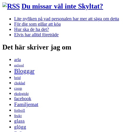
Du missar väl inte Skyltat?
Lite nyfiken på vad personalen har mer att säga om detta
För dig som gillar att köa
Hur ska de ha det?
Elvis har alltid företräde
Det här skriver jag om
arla
axfood
Bloggar
bröd
choklad
coop
ekologiskt
facebook
Familjemat
fotboll
frukt
glass
glögg