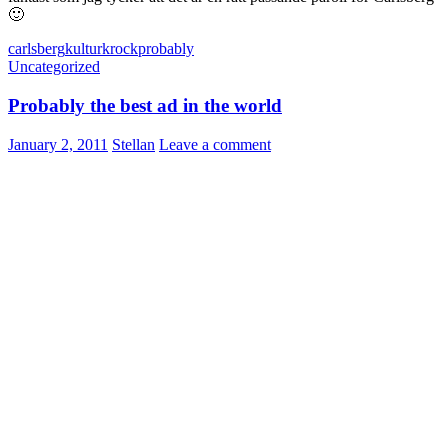
🙂
carlsberg
kulturkrock
probably
Uncategorized
Probably the best ad in the world
January 2, 2011
Stellan
Leave a comment