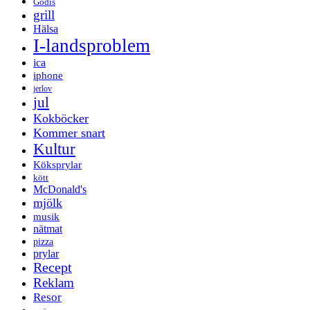
Godis
grill
Hälsa
I-landsproblem
ica
iphone
jerlov
jul
Kokböcker
Kommer snart
Kultur
Köksprylar
kött
McDonald's
mjölk
musik
nätmat
pizza
prylar
Recept
Reklam
Resor