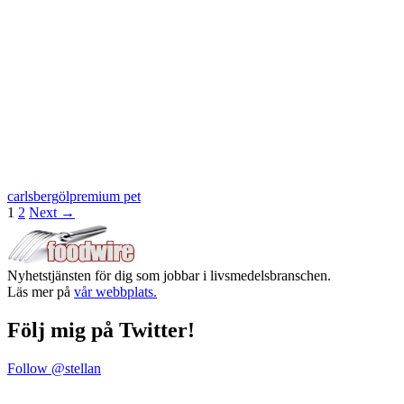
carlsberg
öl
premium pet
Posts
1
2
Next →
navigation
Nyhetstjänsten för dig som jobbar i livsmedelsbranschen.
Läs mer på
vår webbplats.
Följ mig på Twitter!
Follow @stellan