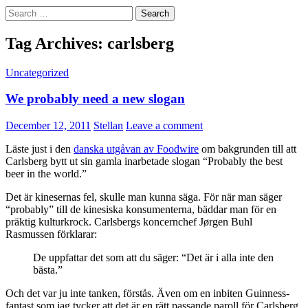
Search
for:
Tag Archives: carlsberg
Uncategorized
We probably need a new slogan
December 12, 2011
Stellan
Leave a comment
Läste just i den
danska utgåvan av Foodwire
om bakgrunden till att
Carlsberg bytt ut sin gamla inarbetade slogan “Probably the best
beer in the world.”
Det är kinesernas fel, skulle man kunna säga. För när man säger
“probably” till de kinesiska konsumenterna, bäddar man för en
präktig kulturkrock. Carlsbergs koncernchef Jørgen Buhl
Rasmussen förklarar:
De uppfattar det som att du säger: “Det är i alla inte den
bästa.”
Och det var ju inte tanken, förstås. Även om en inbiten Guinness-
fantast som jag tycker att det är en rätt passande paroll för Carlsberg