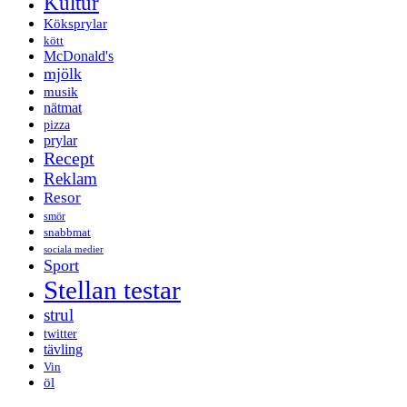
Kultur
Köksprylar
kött
McDonald's
mjölk
musik
nätmat
pizza
prylar
Recept
Reklam
Resor
smör
snabbmat
sociala medier
Sport
Stellan testar
strul
twitter
tävling
Vin
öl