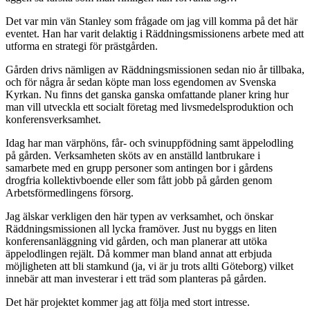
Det var min vän Stanley som frågade om jag vill komma på det här
eventet. Han har varit delaktig i Räddningsmissionens arbete med att
utforma en strategi för prästgården.
Gården drivs nämligen av Räddningsmissionen sedan nio år tillbaka,
och för några år sedan köpte man loss egendomen av Svenska
Kyrkan. Nu finns det ganska ganska omfattande planer kring hur
man vill utveckla ett socialt företag med livsmedelsproduktion och
konferensverksamhet.
Idag har man värphöns, får- och svinuppfödning samt äppelodling
på gården. Verksamheten sköts av en anställd lantbrukare i
samarbete med en grupp personer som antingen bor i gårdens
drogfria kollektivboende eller som fått jobb på gården genom
Arbetsförmedlingens försorg.
Jag älskar verkligen den här typen av verksamhet, och önskar
Räddningsmissionen all lycka framöver. Just nu byggs en liten
konferensanläggning vid gården, och man planerar att utöka
äppelodlingen rejält. Då kommer man bland annat att erbjuda
möjligheten att bli stamkund (ja, vi är ju trots allti Göteborg) vilket
innebär att man investerar i ett träd som planteras på gården.
Det här projektet kommer jag att följa med stort intresse.