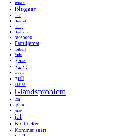
axfood
Bloggar
bröd
choklad
coop
ekologiskt
facebook
Familjemat
fotboll
frukt
glass
glögg
Godis
grill
Hälsa
I-landsproblem
ica
iphone
jerlov
jul
Kokböcker
Kommer snart