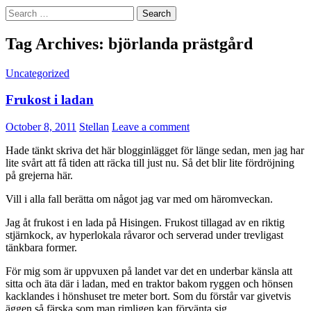
Search
for:
Tag Archives: björlanda prästgård
Uncategorized
Frukost i ladan
October 8, 2011
Stellan
Leave a comment
Hade tänkt skriva det här blogginlägget för länge sedan, men jag har
lite svårt att få tiden att räcka till just nu. Så det blir lite fördröjning
på grejerna här.
Vill i alla fall berätta om något jag var med om häromveckan.
Jag åt frukost i en lada på Hisingen. Frukost tillagad av en riktig
stjärnkock, av hyperlokala råvaror och serverad under trevligast
tänkbara former.
För mig som är uppvuxen på landet var det en underbar känsla att
sitta och äta där i ladan, med en traktor bakom ryggen och hönsen
kacklandes i hönshuset tre meter bort. Som du förstår var givetvis
äggen så färska som man rimligen kan förvänta sig…