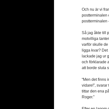
Och nu är vi fr
postterminalen o
postterminalen 
Så jag åkte till
motvilliga tant
varför skulle de 
ligga kvar? Det 
lackade jag ur ga
och förklarade a
att borde sluta s
“Men det finns i
vidare!”, svarar
tittar den ena p
Roger.”
Efter en lagom 