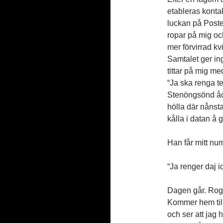
etableras kontak
luckan på Poste
ropar på mig oc
mer förvirrad k
Samtalet ger in
tittar på mig m
“Ja ska renga te
Stenöngsönd åck
hölla där nånsta
kålla i datan å gå
Han får mitt nu
“Ja renger daj i
Dagen går. Roger
Kommer hem till
och ser att jag 