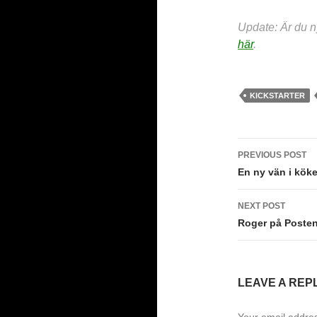
Update: Är du 
här
.
KICKSTARTER
Post
PREVIOUS POST
navigati
En ny vän i köke
NEXT POST
Roger på Posten
LEAVE A REP