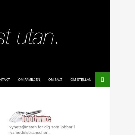
IP TO CONTENT
NTAKT
OM FAMILJEN
OM SALT
OM STELLAN
Nyhetstjänsten för dig som jobbar i
livsmedelsbranschen.