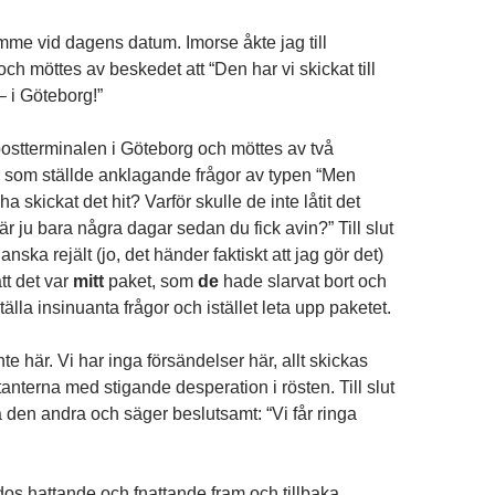
amme vid dagens datum. Imorse åkte jag till
ch möttes av beskedet att “Den har vi skickat till
– i Göteborg!”
 postterminalen i Göteborg och möttes av två
er som ställde anklagande frågor av typen “Men
ha skickat det hit? Varför skulle de inte låtit det
är ju bara några dagar sedan du fick avin?” Till slut
nska rejält (jo, det händer faktiskt att jag gör det)
tt det var
mitt
paket, som
de
hade slarvat bort och
tälla insinuanta frågor och istället leta upp paketet.
nte här. Vi har inga försändelser här, allt skickas
 tanterna med stigande desperation i rösten. Till slut
å den andra och säger beslutsamt: “Vi får ringa
dos hattande och fnattande fram och tillbaka