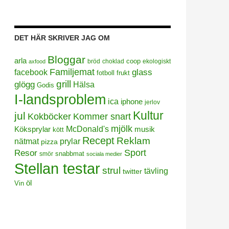
DET HÄR SKRIVER JAG OM
Bloggar
arla
coop
bröd
choklad
ekologiskt
axfood
Familjemat
facebook
glass
frukt
fotboll
grill
glögg
Hälsa
Godis
I-landsproblem
ica
iphone
jerlov
Kultur
jul
Kokböcker
Kommer snart
mjölk
Köksprylar
McDonald's
musik
kött
Recept
Reklam
prylar
nätmat
pizza
Sport
Resor
smör
snabbmat
sociala medier
Stellan testar
strul
tävling
twitter
öl
Vin