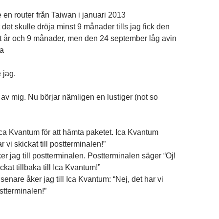
 en router från Taiwan i januari 2013
t det skulle dröja minst 9 månader tills jag fick den
tt år och 9 månader, men den 24 september låg avin
da
 jag.
t av mig. Nu börjar nämligen en lustiger (not so
 Ica Kvantum för att hämta paketet. Ica Kvantum
 vi skickat till postterminalen!”
r jag till postterminalen. Postterminalen säger “Oj!
ckat tillbaka till Ica Kvantum!”
enare åker jag till Ica Kvantum: “Nej, det har vi
ostterminalen!”