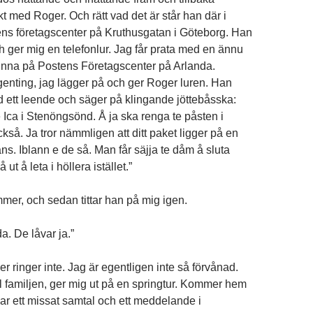
t med Roger. Och rätt vad det är står han där i
ns företagscenter på Kruthusgatan i Göteborg. Han
h ger mig en telefonlur. Jag får prata med en ännu
vinna på Postens Företagscenter på Arlanda.
genting, jag lägger på och ger Roger luren. Han
ed ett leende och säger på klingande jöttebåsska:
 Ica i Stenöngsönd. Å ja ska renga te påsten i
så. Ja tror nämmligen att ditt paket ligger på en
ns. Iblann e de så. Man får säjja te dåm å sluta
 ut å leta i höllera istället.”
mmer, och sedan tittar han på mig igen.
da. De låvar ja.”
 ringer inte. Jag är egentligen inte så förvånad.
 familjen, ger mig ut på en springtur. Kommer hem
har ett missat samtal och ett meddelande i