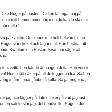
! De e Roger på posten. Du kan la ringa maj på
a, de e mitt hemnömmer här, men du kan la slå maj
 hör dätta.”
 sju på kvällen. Det känns inte helt bekvämt, men
 Roger står i köket och lagar mat. Han berättar att
 både Kvantum och Posten. Kvantum säger att
s där.
sten, vettö, hon kände änna igen detta. Hon vesste
va! Hon e rätt säker på att de legger på Ica. Så hon
väng imårrn innan jåbbet å kolla. Så ja renger daj
arar jag och lägger på. Lite osäker på vad jag just
n en sak förstår jag: det behövs fler Roger i den