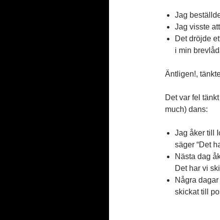
Jag beställde
Jag visste at
Det dröjde e
i min brevlå
Äntligen!, tänkte
Det var fel tänk
much) dans:
Jag åker till
säger “Det har
Nästa dag åke
Det har vi ski
Några dagar s
skickat till p