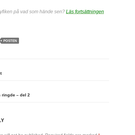
nyfiken på vad som hände sen?
Läs fortsättningen
POSTEN
on
t
 ringde – del 2
LY