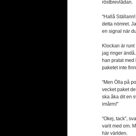
röstbrevlådan.
“Hallå Ställann
detta nömret. J
en signal när du
Klockan är runt
jag ringer ändå.
han pratat med
paketet inte finn
“Men Ölla på po
vecket paket de 
ska åka dit en s
imårrn!”
“Okej, tack”, sv
varit med om. Me
här världen.