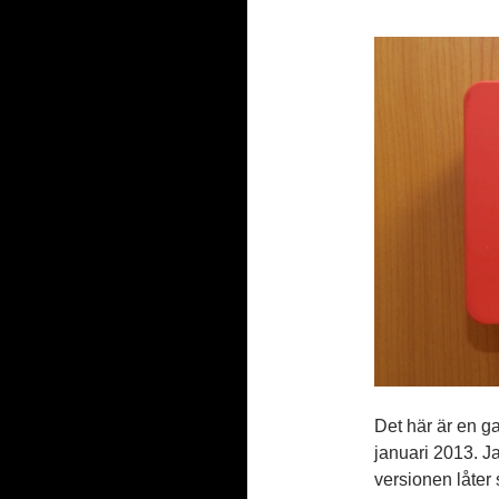
Det här är en ga
januari 2013. Ja
versionen låter 