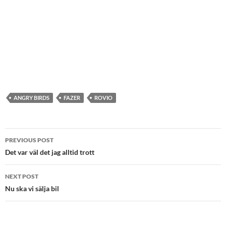
ANGRY BIRDS
FAZER
ROVIO
Post
PREVIOUS POST
navigation
Det var väl det jag alltid trott
NEXT POST
Nu ska vi sälja bil