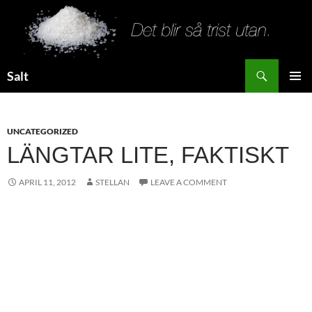
Search
Salt
SKIP
PRIMAR
TO
MENU
CONTENT
UNCATEGORIZED
LÄNGTAR LITE, FAKTISKT
APRIL 11, 2012
STELLAN
LEAVE A COMMENT