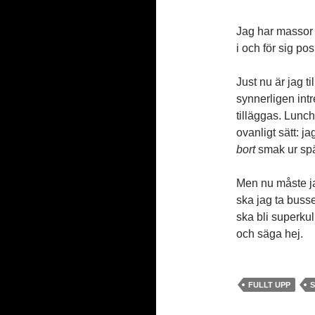
Jag har massor 
i och för sig pos
Just nu är jag 
synnerligen intr
tilläggas. Lunch
ovanligt sätt: j
bort
smak ur spät
Men nu måste jag
ska jag ta busse
ska bli superkul
och säga hej.
FULLT UPP