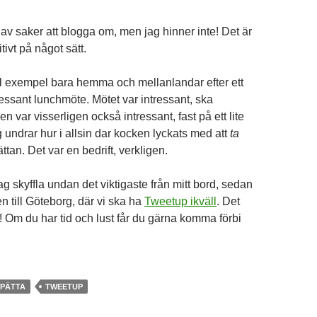
av saker att blogga om, men jag hinner inte! Det är
itivt på något sätt.
till exempel bara hemma och mellanlandar efter ett
essant lunchmöte. Mötet var intressant, ska
en var visserligen också intressant, fast på ett lite
ag undrar hur i allsin dar kocken lyckats med att
ta
tan. Det var en bedrift, verkligen.
 skyffla undan det viktigaste från mitt bord, sedan
n till Göteborg, där vi ska ha
Tweetup ikväll
. Det
! Om du har tid och lust får du gärna komma förbi
SPÄTTA
TWEETUP