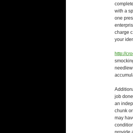
complete
with a s
one prese
enterpri
charge ca
your iden
http://cr
smocking
needlewo
accumulat
Additiona
job done
an indepe
chunk or 
may have
condition
provide 