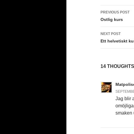
Post
PREVIOUS POST
navigati
Ostlig kurs
NEXT POST
Ett helvetiskt ku
14 THOUGHTS
Matpolis
SEPTEMBER
Jag blir
omöjliga.
smaken u