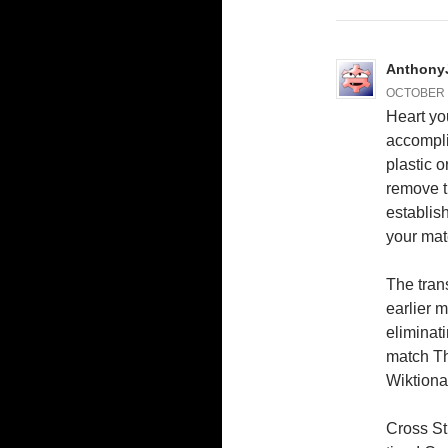
Anthony
OCTOBER 3
Heart you
accompli
plastic 
remove th
establis
your mat
The tran
earlier m
eliminat
match Th
Wiktiona
Cross St