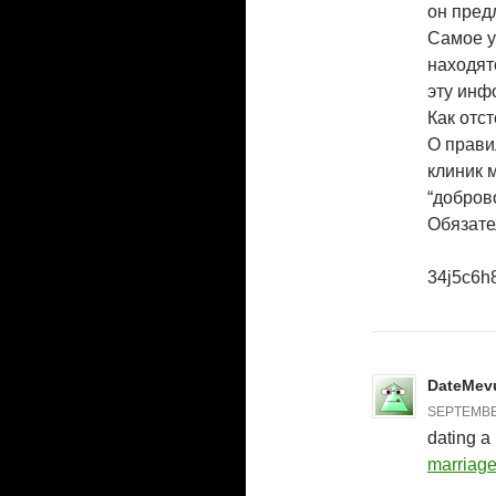
он пред
Самое у
находят
эту инф
Как отс
О прави
клиник 
“добров
Обязате
34j5c6h
DateMev
SEPTEMBER
dating a
marriage