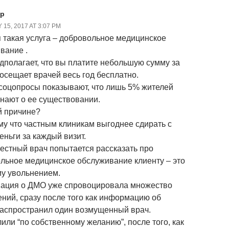
ep
15, 2017 AT 3:07 PM
 такая услуга – добровольное медицинское
вание .
дполагает, что вы платите небольшую сумму за
посещает врачей весь год бесплатно.
соцопросы показывают, что лишь 5% жителей
знают о ее существовании.
й причине?
му что частным клиникам выгоднее сдирать с
еньги за каждый визит.
честный врач попытается рассказать про
льное медицинское обслуживание клиенту – это
му увольнением.
ация о ДМО уже спровоцировала множество
ний, сразу после того как информацию об
распространил один возмущенный врач.
лили “по собственному желанию”, после того, как