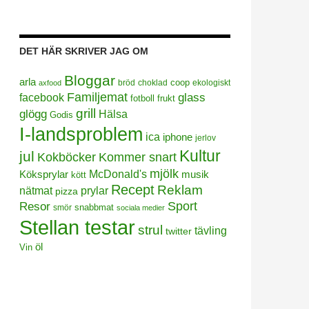
DET HÄR SKRIVER JAG OM
Bloggar
arla
coop
bröd
choklad
ekologiskt
axfood
Familjemat
facebook
glass
frukt
fotboll
grill
glögg
Hälsa
Godis
I-landsproblem
ica
iphone
jerlov
Kultur
jul
Kokböcker
Kommer snart
mjölk
Köksprylar
McDonald's
musik
kött
Recept
Reklam
prylar
nätmat
pizza
Sport
Resor
smör
snabbmat
sociala medier
Stellan testar
strul
tävling
twitter
öl
Vin