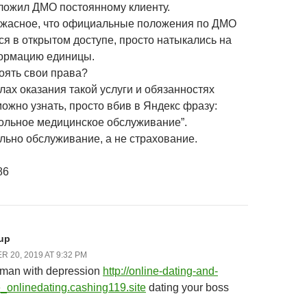
ложил ДМО постоянному клиенту.
жасное, что официальные положения по ДМО
ся в открытом доступе, просто натыкались на
ормацию единицы.
тоять свои права?
лах оказания такой услуги и обязанностях
можно узнать, просто вбив в Яндекс фразу:
ольное медицинское обслуживание”.
льно обслуживание, а не страхование.
86
up
 20, 2019 AT 9:32 PM
 man with depression
http://online-dating-and-
_onlinedating.cashing119.site
dating your boss