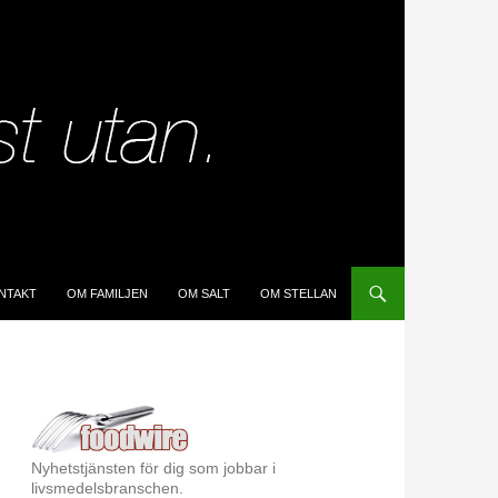
IP TO CONTENT
NTAKT
OM FAMILJEN
OM SALT
OM STELLAN
Nyhetstjänsten för dig som jobbar i
livsmedelsbranschen.