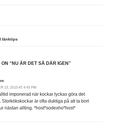
on
l länktips
 ON “NU ÄR DET SÅ DÄR IGEN”
en
 15, 2010 AT 4:45 PM
 alltid imponerad när kockar lyckas göra det
 Storkökskockar är ofta duktiga på att ta bort
r nästan allting. *host*sodexho*host*