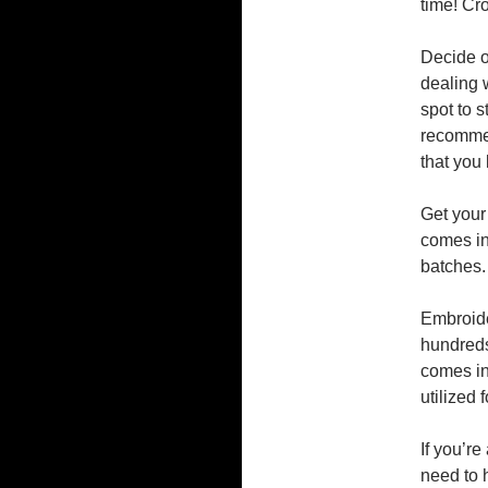
time! Cro
Decide o
dealing 
spot to s
recommen
that you
Get your 
comes in
batches.
Embroider
hundreds
comes in
utilized 
If you’re
need to 