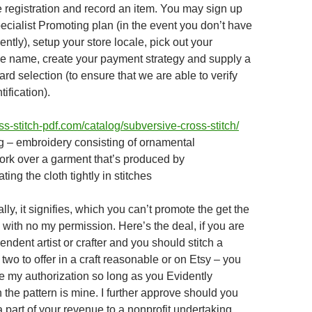
 registration and record an item. You may sign up
pecialist Promoting plan (in the event you don’t have
ntly), setup your store locale, pick out your
se name, create your payment strategy and supply a
rd selection (to ensure that we are able to verify
tification).
oss-stitch-pdf.com/catalog/subversive-cross-stitch/
 – embroidery consisting of ornamental
rk over a garment that’s produced by
ing the cloth tightly in stitches
lly, it signifies, which you can’t promote the get the
 with no my permission. Here’s the deal, if you are
ndent artist or crafter and you should stitch a
two to offer in a craft reasonable or on Etsy – you
 my authorization so long as you Evidently
 the pattern is mine. I further approve should you
a part of your revenue to a nonprofit undertaking