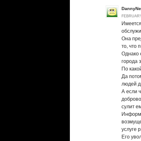
DannyN
FEBRUARY 
Имеется
обслужи
Она пре
то, что 
Однако 
города 
По како
Да пото
людей д
А если 
доброво
сулит е
Информ
возмуще
услуге 
Его уво