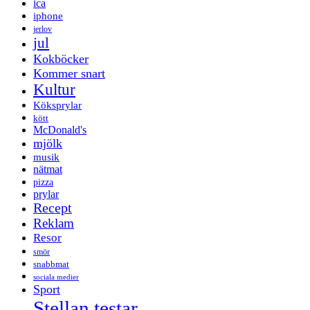
ica
iphone
jerlov
jul
Kokböcker
Kommer snart
Kultur
Köksprylar
kött
McDonald's
mjölk
musik
nätmat
pizza
prylar
Recept
Reklam
Resor
smör
snabbmat
sociala medier
Sport
Stellan testar