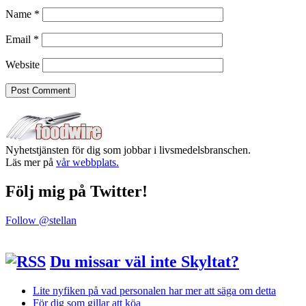
Name
*
Email
*
Website
Nyhetstjänsten för dig som jobbar i livsmedelsbranschen.
Läs mer på
vår webbplats.
Följ mig på Twitter!
Follow @stellan
Du missar väl inte Skyltat?
Lite nyfiken på vad personalen har mer att säga om detta
För dig som gillar att köa