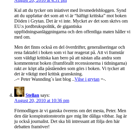
August 20, 2010 at 4:31 pm
Kul att du tycker om iniativet med livsmedelsbloggen. Synd
att du uppfattar det som att vi är “häftigt kritiska” mot boken
Döden i Grytan. Det är vi inte. Mycket av det som skrivs om
EU:s jordbrukspolitik, de gigantiska
uppfödningsanläggningarna och den offentliga maten håller vi
med om.
Men det finns också en del överdrifter, generaliseringar och
rena faktafel i boken som vi har reagerat på. Att vi framstår
som väldigt kritiska kan bero på att nästan alla andra som
kommenterat boken (framförallt recensionerna i tidningarna)
rakt av köpt alla påståenden som görs i boken. Vi tycker att
det är viktigt med kritisk granskning.
.-= Peter Wannding´s last blog ..
Vilse i grytan
=-.
Stellan
says:
August 20, 2010 at 10:36 pm
Förmodligen är vi ganska överens om det mesta, Peter. Men
den där konspirationsteorin gav mig lite dåliga vibbar. Jag är
ju också journalist. Det ska bli intressant att följa den här
debatten framöver!