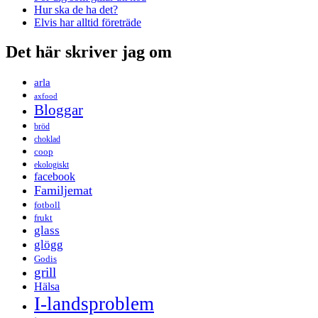
Hur ska de ha det?
Elvis har alltid företräde
Det här skriver jag om
arla
axfood
Bloggar
bröd
choklad
coop
ekologiskt
facebook
Familjemat
fotboll
frukt
glass
glögg
Godis
grill
Hälsa
I-landsproblem