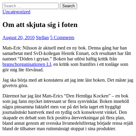
Search
for:
Uncategorized
Om att skjuta sig i foten
August 20, 2010
Stellan
5 Comments
Mats-Eric Nilsson är aktuell med en ny bok. Denna gång har han
samarbetat med SvD-kollegan Henrik Ennart, och resultatet har fått
namnet “Döden i grytan.” Boken har utlöst häftig kritik från
branschorganisationen LI
, en kritik som framförs i ett tonläge som
gör mig lite förvånad.
Jag ska börja med att konstatera att jag inte läst boken. Det måste jag
givetvis göra.
Däremot har jag läst Mats-Erics “Den Hemliga Kocken” – en bok
som jag fann mycket intressant ur flera synvinklar. Boken innehöll
några pinsamma faktafel men var på det hela taget ett hyggligt
journalistiskt hantverk med en tydlig och konsekvent vinkel. Den
skapade en debatt som fick positiva återverkningar på flera plan,
bland annat genom att svenska livsmedelsföretag började rensa rejält
bland de tillsatser man rutinmässigt stoppat i sina produkter.