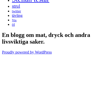
strul
twitter
tävling
Vin
öl
En blogg om mat, dryck och andra
livsviktiga saker.
Proudly powered by WordPress