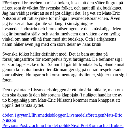
Företagen i branschen har läst boken, insett att den sätter fingret på
något som är viktigt för svenska folket, och tagit till sig budskapet.
Jag har väldigt svårt att se något dåligt i det. Jag vet att Mats-Eric
Nilsson är ett rött skynke för många i livsmedelsbranschen. Även
jag tycker att han går lite väl långt i sin sågning av
livsmedelsindustrin och i romantiseringen av det småskaliga. Men
jag är journalist själv, och starkt medveten om vikten av en tydlig
vinkel om man vill nå fram med sitt budskap. Och i ärlighetens
namn håller även jag med om stora delar av hans kritik.
Svenska folket håller definitivt med. Det är bara att titta på
försäljningssiffror för exempelvis fryst färdigmat. De befinner sig i
en störtloppsbacke utför. Så när LI går till frontalattack, bland annat
genom konspirationsteorier där man ger sig på en rad respekterade
journalister, tidningar och konsumentorganisationer, skjuter man sig i
foten.
Den nystartade Livsmedelsbloggen är ett utmärkt initiativ, men om
den ska ägnas åt den här sortens klappjakt (i nuläget handlar tre av
tio blogginlägg om Mats-Eric Nilsson) kommer man knappast att
uppnå det tänkta syftet.
döden i grytan
LI
livsmedelsbloggen
Livsmedelsföretagen
Mats-Eric
Nilsson
Post
Previous Post
…och nu blir det politik
Next Post
Kom och ät frukost