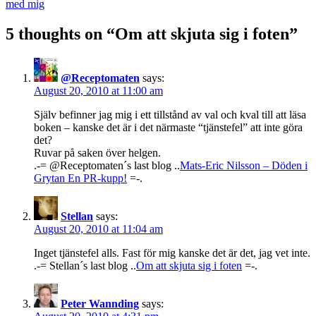
med mig
navigation
5 thoughts on “Om att skjuta sig i foten”
@Receptomaten
says:
August 20, 2010 at 11:00 am
Själv befinner jag mig i ett tillstånd av val och kval till att läsa
boken – kanske det är i det närmaste “tjänstefel” att inte göra
det?
Ruvar på saken över helgen.
.-= @Receptomaten´s last blog ..
Mats-Eric Nilsson – Döden i
Grytan En PR-kupp!
=-.
Stellan
says:
August 20, 2010 at 11:04 am
Inget tjänstefel alls. Fast för mig kanske det är det, jag vet inte.
.-= Stellan´s last blog ..
Om att skjuta sig i foten
=-.
Peter Wannding
says: