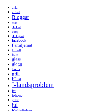
arla
axfood
Bloggar
bröd
choklad
coop
ekologiskt
facebook
Familjemat
fotboll
frukt
glass
glögg
Godis
grill
Hälsa
I-landsproblem
ica
iphone
jerlov
jul
Kokböcker