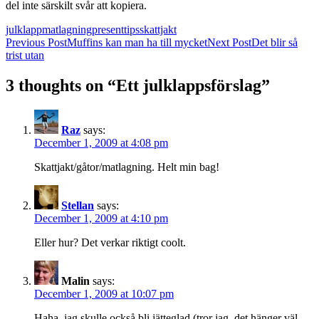
del inte särskilt svår att kopiera.
julklapp
matlagning
presenttips
skattjakt
Post
Previous Post
Muffins kan man ha till mycket
Next Post
Det blir så
trist utan
navigation
3 thoughts on “Ett julklappsförslag”
Raz
says:
December 1, 2009 at 4:08 pm
Skattjakt/gåtor/matlagning. Helt min bag!
Stellan
says:
December 1, 2009 at 4:10 pm
Eller hur? Det verkar riktigt coolt.
Malin
says:
December 1, 2009 at 10:07 pm
Haha, jag skulle också bli jätteglad (tror jag, det hänger väl