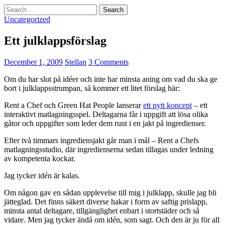
Search
for:
Uncategorized
Ett julklappsförslag
December 1, 2009
Stellan
3 Comments
Om du har slut på idéer och inte har minsta aning om vad du ska ge
bort i julklappsstrumpan, så kommer ett litet förslag här:
Rent a Chef och Green Hat People lanserar
ett nytt koncept
– ett
interaktivt matlagningsspel. Deltagarna får i uppgift att lösa olika
gåtor och uppgifter som leder dem runt i en jakt på ingredienser.
Efter två timmars ingrediensjakt går man i mål – Rent a Chefs
matlagningsstudio, där ingredienserna sedan tillagas under ledning
av kompetenta kockar.
Jag tycker idén är kalas.
Om någon gav en sådan upplevelse till mig i julklapp, skulle jag bli
jätteglad. Det finns säkert diverse hakar i form av saftig prislapp,
minsta antal deltagare, tillgänglighet enbart i stortstäder och så
vidare. Men jag tycker ändå om idén, som sagt. Och den är ju för all