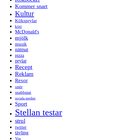
Kommer snart
Kultur
Köksprylar
kött
McDonald's
mjölk
musik
nätmat
pizza
prylar
Recept
Reklam
Resor
smör
snabbmat
sociala medier
Sport
Stellan testar
strul
twitter
tävling
Vin