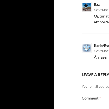
Raz
NOVEMBER 
Oj, tur a
att borra 
Karin/Ro
NOVEMBER 
Äh fasen,
LEAVE A REPL
Your email address
Comment
*