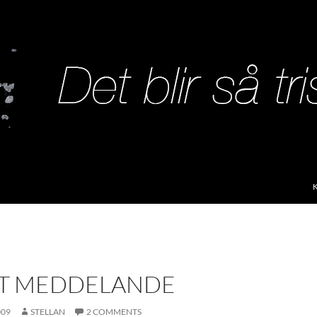
S
GT MEDDELANDE
009
STELLAN
2 COMMENTS