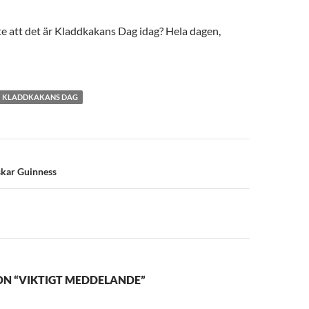
te att det är Kladdkakans Dag idag? Hela dagen,
KLADDKAKANS DAG
n
lskar Guinness
ON “VIKTIGT MEDDELANDE”