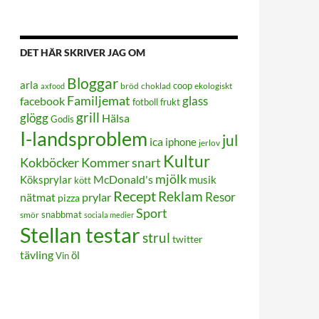
DET HÄR SKRIVER JAG OM
Bloggar
arla
coop
bröd
choklad
ekologiskt
axfood
Familjemat
glass
facebook
frukt
fotboll
grill
glögg
Hälsa
Godis
I-landsproblem
jul
ica
iphone
jerlov
Kultur
Kokböcker
Kommer snart
mjölk
Köksprylar
McDonald's
musik
kött
Recept
Reklam
Resor
prylar
nätmat
pizza
Sport
smör
snabbmat
sociala medier
Stellan testar
strul
twitter
tävling
öl
Vin