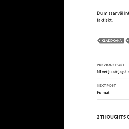
Du missar väl in
faktiskt.
KLADDKAKA
Post
PREVIOUS POST
navigatio
Ni vet ju att jag ä
NEXT POST
Fulmat
2 THOUGHTS 