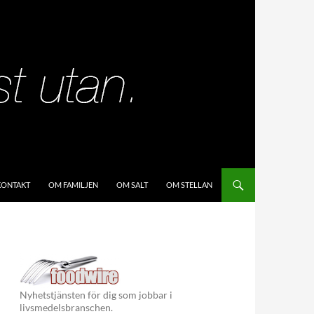
KIP TO CONTENT
KONTAKT
OM FAMILJEN
OM SALT
OM STELLAN
Nyhetstjänsten för dig som jobbar i
livsmedelsbranschen.