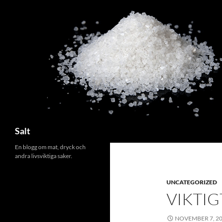
Search
Salt
En blogg om mat, dryck och
andra livsviktiga saker.
UNCATEGORIZED
VIKTI
NOVEMBER 7, 2